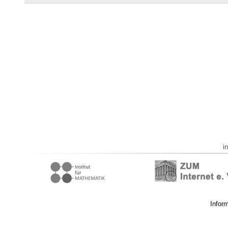
i
Infor