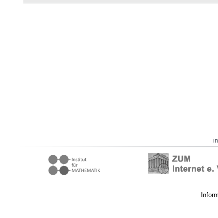
i
Infor