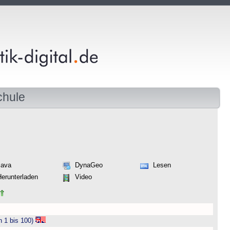
chule
Java
DynaGeo
Lesen
Herunterladen
Video
n 1 bis 100)