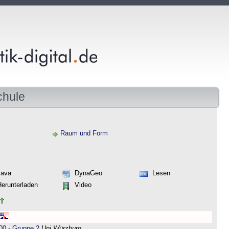
chule
Raum und Form
Java
DynaGeo
Lesen
Herunterladen
Video
00 - Gruppe 2
Uni Würzburg