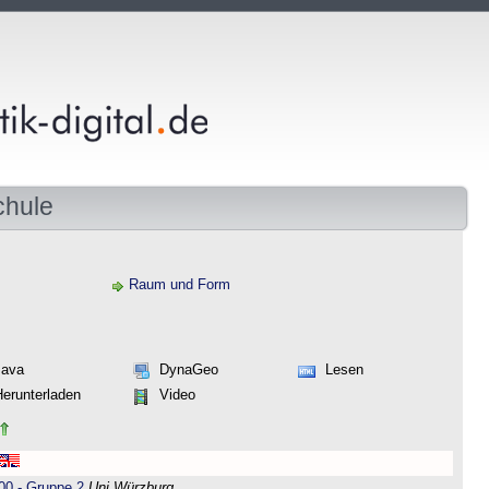
chule
Raum und Form
Java
DynaGeo
Lesen
Herunterladen
Video
00 - Gruppe 2
Uni Würzburg