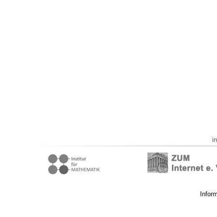
i
Infor