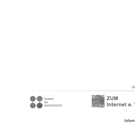
i
Infor