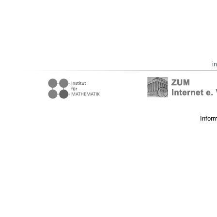
i
Infor