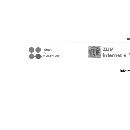
i
Infor