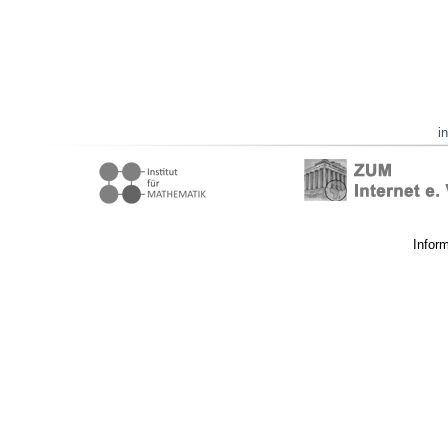
i
Infor