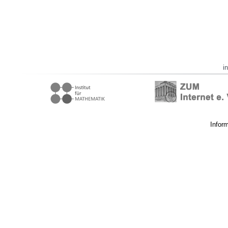
i
Infor