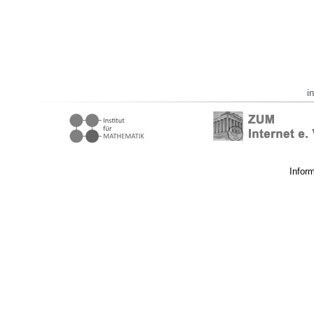
i
Infor