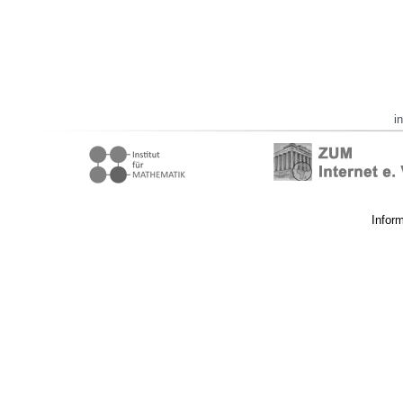
i
Infor