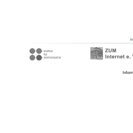
i
Infor