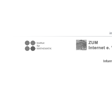
i
Infor