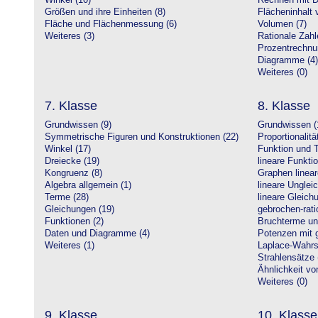
Winkel (10)
Rechnen mit D
Größen und ihre Einheiten (8)
Flächeninhalt 
Fläche und Flächenmessung (6)
Volumen (7)
Weiteres (3)
Rationale Zahl
Prozentrechnu
Diagramme (4)
Weiteres (0)
7. Klasse
8. Klasse
Grundwissen (9)
Grundwissen (
Symmetrische Figuren und Konstruktionen (22)
Proportionalitä
Winkel (17)
Funktion und T
Dreiecke (19)
lineare Funkti
Kongruenz (8)
Graphen linear
Algebra allgemein (1)
lineare Unglei
Terme (28)
lineare Gleic
Gleichungen (19)
gebrochen-rati
Funktionen (2)
Bruchterme un
Daten und Diagramme (4)
Potenzen mit 
Weiteres (1)
Laplace-Wahrsc
Strahlensätze 
Ähnlichkeit vo
Weiteres (0)
9. Klasse
10. Klasse