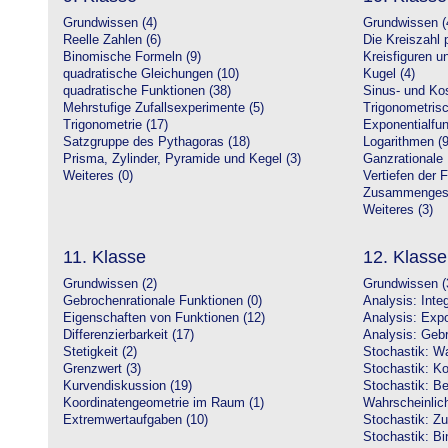
Grundwissen (4)
Grundwissen (
Reelle Zahlen (6)
Die Kreiszahl p
Binomische Formeln (9)
Kreisfiguren 
quadratische Gleichungen (10)
Kugel (4)
quadratische Funktionen (38)
Sinus- und Kos
Mehrstufige Zufallsexperimente (5)
Trigonometrisc
Trigonometrie (17)
Exponentialfun
Satzgruppe des Pythagoras (18)
Logarithmen (9
Prisma, Zylinder, Pyramide und Kegel (3)
Ganzrationale 
Weiteres (0)
Vertiefen der 
Zusammengeset
Weiteres (3)
11. Klasse
12. Klasse
Grundwissen (2)
Grundwissen (
Gebrochenrationale Funktionen (0)
Analysis: Inte
Eigenschaften von Funktionen (12)
Analysis: Expo
Differenzierbarkeit (17)
Analysis: Gebr
Stetigkeit (2)
Stochastik: Wa
Grenzwert (3)
Stochastik: Ko
Kurvendiskussion (19)
Stochastik: Be
Koordinatengeometrie im Raum (1)
Wahrscheinlich
Extremwertaufgaben (10)
Stochastik: Zu
Stochastik: Bi