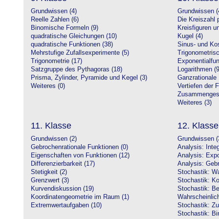
Grundwissen (4)
Grundwissen (
Reelle Zahlen (6)
Die Kreiszahl p
Binomische Formeln (9)
Kreisfiguren 
quadratische Gleichungen (10)
Kugel (4)
quadratische Funktionen (38)
Sinus- und Kos
Mehrstufige Zufallsexperimente (5)
Trigonometrisc
Trigonometrie (17)
Exponentialfun
Satzgruppe des Pythagoras (18)
Logarithmen (9
Prisma, Zylinder, Pyramide und Kegel (3)
Ganzrationale 
Weiteres (0)
Vertiefen der 
Zusammengeset
Weiteres (3)
11. Klasse
12. Klasse
Grundwissen (2)
Grundwissen (
Gebrochenrationale Funktionen (0)
Analysis: Inte
Eigenschaften von Funktionen (12)
Analysis: Expo
Differenzierbarkeit (17)
Analysis: Gebr
Stetigkeit (2)
Stochastik: Wa
Grenzwert (3)
Stochastik: Ko
Kurvendiskussion (19)
Stochastik: Be
Koordinatengeometrie im Raum (1)
Wahrscheinlich
Extremwertaufgaben (10)
Stochastik: Zu
Stochastik: Bi