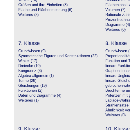
Winkel (10)
Rechnen mit D
Größen und ihre Einheiten (8)
Flächeninhalt 
Fläche und Flächenmessung (6)
Volumen (7)
Weiteres (3)
Rationale Zahl
Prozentrechnu
Diagramme (4)
Weiteres (0)
7. Klasse
8. Klasse
Grundwissen (9)
Grundwissen (
Symmetrische Figuren und Konstruktionen (22)
Proportionalitä
Winkel (17)
Funktion und T
Dreiecke (19)
lineare Funkti
Kongruenz (8)
Graphen linear
Algebra allgemein (1)
lineare Unglei
Terme (28)
lineare Gleic
Gleichungen (19)
gebrochen-rati
Funktionen (2)
Bruchterme un
Daten und Diagramme (4)
Potenzen mit 
Weiteres (1)
Laplace-Wahrsc
Strahlensätze 
Ähnlichkeit vo
Weiteres (0)
9. Klasse
10. Klasse