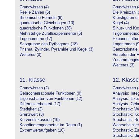
Grundwissen (4)
Grundwissen (
Reelle Zahlen (6)
Die Kreiszahl p
Binomische Formeln (9)
Kreisfiguren 
quadratische Gleichungen (10)
Kugel (4)
quadratische Funktionen (38)
Sinus- und Kos
Mehrstufige Zufallsexperimente (5)
Trigonometrisc
Trigonometrie (17)
Exponentialfun
Satzgruppe des Pythagoras (18)
Logarithmen (9
Prisma, Zylinder, Pyramide und Kegel (3)
Ganzrationale 
Weiteres (0)
Vertiefen der 
Zusammengeset
Weiteres (3)
11. Klasse
12. Klasse
Grundwissen (2)
Grundwissen (
Gebrochenrationale Funktionen (0)
Analysis: Inte
Eigenschaften von Funktionen (12)
Analysis: Expo
Differenzierbarkeit (17)
Analysis: Gebr
Stetigkeit (2)
Stochastik: Wa
Grenzwert (3)
Stochastik: Ko
Kurvendiskussion (19)
Stochastik: Be
Koordinatengeometrie im Raum (1)
Wahrscheinlich
Extremwertaufgaben (10)
Stochastik: Zu
Stochastik: Bi