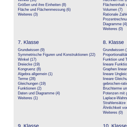
Winkel (10)
Rechnen mit D
Größen und ihre Einheiten (8)
Flächeninhalt 
Fläche und Flächenmessung (6)
Volumen (7)
Weiteres (3)
Rationale Zahl
Prozentrechnu
Diagramme (4)
Weiteres (0)
7. Klasse
8. Klasse
Grundwissen (9)
Grundwissen (
Symmetrische Figuren und Konstruktionen (22)
Proportionalitä
Winkel (17)
Funktion und T
Dreiecke (19)
lineare Funkti
Kongruenz (8)
Graphen linear
Algebra allgemein (1)
lineare Unglei
Terme (28)
lineare Gleic
Gleichungen (19)
gebrochen-rati
Funktionen (2)
Bruchterme un
Daten und Diagramme (4)
Potenzen mit 
Weiteres (1)
Laplace-Wahrsc
Strahlensätze 
Ähnlichkeit vo
Weiteres (0)
9. Klasse
10. Klasse