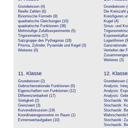
Grundwissen (4)
Grundwissen (
Reelle Zahlen (6)
Die Kreiszahl p
Binomische Formeln (9)
Kreisfiguren 
quadratische Gleichungen (10)
Kugel (4)
quadratische Funktionen (38)
Sinus- und Kos
Mehrstufige Zufallsexperimente (5)
Trigonometrisc
Trigonometrie (17)
Exponentialfun
Satzgruppe des Pythagoras (18)
Logarithmen (9
Prisma, Zylinder, Pyramide und Kegel (3)
Ganzrationale 
Weiteres (0)
Vertiefen der 
Zusammengeset
Weiteres (3)
11. Klasse
12. Klasse
Grundwissen (2)
Grundwissen (
Gebrochenrationale Funktionen (0)
Analysis: Inte
Eigenschaften von Funktionen (12)
Analysis: Expo
Differenzierbarkeit (17)
Analysis: Gebr
Stetigkeit (2)
Stochastik: Wa
Grenzwert (3)
Stochastik: Ko
Kurvendiskussion (19)
Stochastik: Be
Koordinatengeometrie im Raum (1)
Wahrscheinlich
Extremwertaufgaben (10)
Stochastik: Zu
Stochastik: Bi