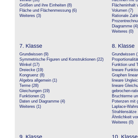
Winkel (10)
Rechnen mit D
Größen und ihre Einheiten (8)
Flächeninhalt 
Fläche und Flächenmessung (6)
Volumen (7)
Weiteres (3)
Rationale Zahl
Prozentrechnu
Diagramme (4)
Weiteres (0)
7. Klasse
8. Klasse
Grundwissen (9)
Grundwissen (
Symmetrische Figuren und Konstruktionen (22)
Proportionalitä
Winkel (17)
Funktion und T
Dreiecke (19)
lineare Funkti
Kongruenz (8)
Graphen linear
Algebra allgemein (1)
lineare Unglei
Terme (28)
lineare Gleic
Gleichungen (19)
gebrochen-rati
Funktionen (2)
Bruchterme un
Daten und Diagramme (4)
Potenzen mit 
Weiteres (1)
Laplace-Wahrsc
Strahlensätze 
Ähnlichkeit vo
Weiteres (0)
9. Klasse
10. Klasse