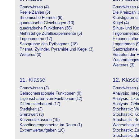
Grundwissen (4)
Grundwissen (
Reelle Zahlen (6)
Die Kreiszahl p
Binomische Formeln (9)
Kreisfiguren 
quadratische Gleichungen (10)
Kugel (4)
quadratische Funktionen (38)
Sinus- und Kos
Mehrstufige Zufallsexperimente (5)
Trigonometrisc
Trigonometrie (17)
Exponentialfun
Satzgruppe des Pythagoras (18)
Logarithmen (9
Prisma, Zylinder, Pyramide und Kegel (3)
Ganzrationale 
Weiteres (0)
Vertiefen der 
Zusammengeset
Weiteres (3)
11. Klasse
12. Klasse
Grundwissen (2)
Grundwissen (
Gebrochenrationale Funktionen (0)
Analysis: Inte
Eigenschaften von Funktionen (12)
Analysis: Expo
Differenzierbarkeit (17)
Analysis: Gebr
Stetigkeit (2)
Stochastik: Wa
Grenzwert (3)
Stochastik: Ko
Kurvendiskussion (19)
Stochastik: Be
Koordinatengeometrie im Raum (1)
Wahrscheinlich
Extremwertaufgaben (10)
Stochastik: Zu
Stochastik: Bi