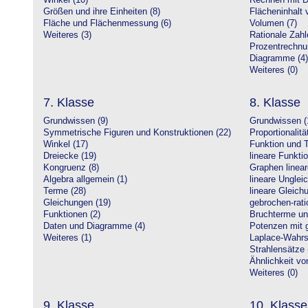
Winkel (10)
Rechnen mit D
Größen und ihre Einheiten (8)
Flächeninhalt 
Fläche und Flächenmessung (6)
Volumen (7)
Weiteres (3)
Rationale Zahl
Prozentrechnu
Diagramme (4)
Weiteres (0)
7. Klasse
8. Klasse
Grundwissen (9)
Grundwissen (
Symmetrische Figuren und Konstruktionen (22)
Proportionalitä
Winkel (17)
Funktion und T
Dreiecke (19)
lineare Funkti
Kongruenz (8)
Graphen linear
Algebra allgemein (1)
lineare Unglei
Terme (28)
lineare Gleic
Gleichungen (19)
gebrochen-rati
Funktionen (2)
Bruchterme un
Daten und Diagramme (4)
Potenzen mit 
Weiteres (1)
Laplace-Wahrsc
Strahlensätze 
Ähnlichkeit vo
Weiteres (0)
9. Klasse
10. Klasse