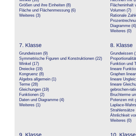
Winkel (10)
Rechnen mit D
Größen und ihre Einheiten (8)
Flächeninhalt 
Fläche und Flächenmessung (6)
Volumen (7)
Weiteres (3)
Rationale Zahl
Prozentrechnu
Diagramme (4)
Weiteres (0)
7. Klasse
8. Klasse
Grundwissen (9)
Grundwissen (
Symmetrische Figuren und Konstruktionen (22)
Proportionalitä
Winkel (17)
Funktion und T
Dreiecke (19)
lineare Funkti
Kongruenz (8)
Graphen linear
Algebra allgemein (1)
lineare Unglei
Terme (28)
lineare Gleic
Gleichungen (19)
gebrochen-rati
Funktionen (2)
Bruchterme un
Daten und Diagramme (4)
Potenzen mit 
Weiteres (1)
Laplace-Wahrsc
Strahlensätze 
Ähnlichkeit vo
Weiteres (0)
9. Klasse
10. Klasse