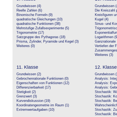
Grundwissen (4)
Grundwissen (
Reelle Zahlen (6)
Die Kreiszahl p
Binomische Formeln (9)
Kreisfiguren 
quadratische Gleichungen (10)
Kugel (4)
quadratische Funktionen (38)
Sinus- und Kos
Mehrstufige Zufallsexperimente (5)
Trigonometrisc
Trigonometrie (17)
Exponentialfun
Satzgruppe des Pythagoras (18)
Logarithmen (9
Prisma, Zylinder, Pyramide und Kegel (3)
Ganzrationale 
Weiteres (0)
Vertiefen der 
Zusammengeset
Weiteres (3)
11. Klasse
12. Klasse
Grundwissen (2)
Grundwissen (
Gebrochenrationale Funktionen (0)
Analysis: Inte
Eigenschaften von Funktionen (12)
Analysis: Expo
Differenzierbarkeit (17)
Analysis: Gebr
Stetigkeit (2)
Stochastik: Wa
Grenzwert (3)
Stochastik: Ko
Kurvendiskussion (19)
Stochastik: Be
Koordinatengeometrie im Raum (1)
Wahrscheinlich
Extremwertaufgaben (10)
Stochastik: Zu
Stochastik: Bi