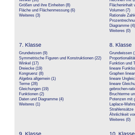
Winkel (10)
Rechnen mit D
Größen und ihre Einheiten (8)
Flächeninhalt 
Fläche und Flächenmessung (6)
Volumen (7)
Weiteres (3)
Rationale Zahl
Prozentrechnu
Diagramme (4)
Weiteres (0)
7. Klasse
8. Klasse
Grundwissen (9)
Grundwissen (
Symmetrische Figuren und Konstruktionen (22)
Proportionalitä
Winkel (17)
Funktion und T
Dreiecke (19)
lineare Funkti
Kongruenz (8)
Graphen linear
Algebra allgemein (1)
lineare Unglei
Terme (28)
lineare Gleic
Gleichungen (19)
gebrochen-rati
Funktionen (2)
Bruchterme un
Daten und Diagramme (4)
Potenzen mit 
Weiteres (1)
Laplace-Wahrsc
Strahlensätze 
Ähnlichkeit vo
Weiteres (0)
9. Klasse
10. Klasse