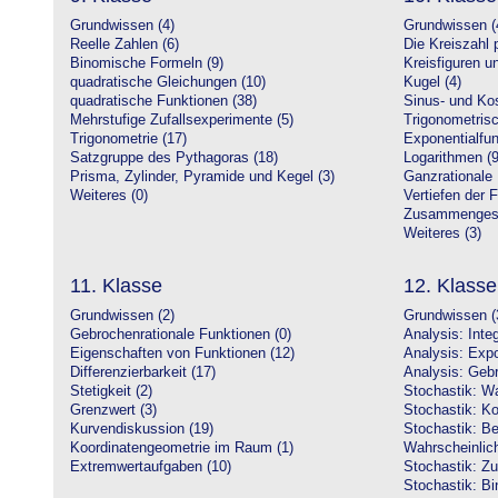
Grundwissen (4)
Grundwissen (
Reelle Zahlen (6)
Die Kreiszahl p
Binomische Formeln (9)
Kreisfiguren 
quadratische Gleichungen (10)
Kugel (4)
quadratische Funktionen (38)
Sinus- und Kos
Mehrstufige Zufallsexperimente (5)
Trigonometrisc
Trigonometrie (17)
Exponentialfun
Satzgruppe des Pythagoras (18)
Logarithmen (9
Prisma, Zylinder, Pyramide und Kegel (3)
Ganzrationale 
Weiteres (0)
Vertiefen der 
Zusammengeset
Weiteres (3)
11. Klasse
12. Klasse
Grundwissen (2)
Grundwissen (
Gebrochenrationale Funktionen (0)
Analysis: Inte
Eigenschaften von Funktionen (12)
Analysis: Expo
Differenzierbarkeit (17)
Analysis: Gebr
Stetigkeit (2)
Stochastik: Wa
Grenzwert (3)
Stochastik: Ko
Kurvendiskussion (19)
Stochastik: Be
Koordinatengeometrie im Raum (1)
Wahrscheinlich
Extremwertaufgaben (10)
Stochastik: Zu
Stochastik: Bi