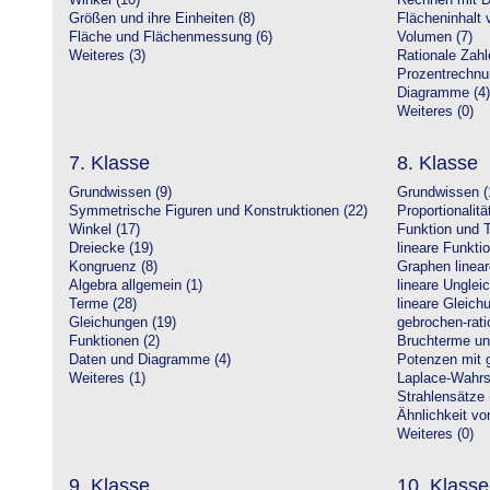
Winkel (10)
Rechnen mit D
Größen und ihre Einheiten (8)
Flächeninhalt 
Fläche und Flächenmessung (6)
Volumen (7)
Weiteres (3)
Rationale Zahl
Prozentrechnu
Diagramme (4)
Weiteres (0)
7. Klasse
8. Klasse
Grundwissen (9)
Grundwissen (
Symmetrische Figuren und Konstruktionen (22)
Proportionalitä
Winkel (17)
Funktion und T
Dreiecke (19)
lineare Funkti
Kongruenz (8)
Graphen linear
Algebra allgemein (1)
lineare Unglei
Terme (28)
lineare Gleic
Gleichungen (19)
gebrochen-rati
Funktionen (2)
Bruchterme un
Daten und Diagramme (4)
Potenzen mit 
Weiteres (1)
Laplace-Wahrsc
Strahlensätze 
Ähnlichkeit vo
Weiteres (0)
9. Klasse
10. Klasse