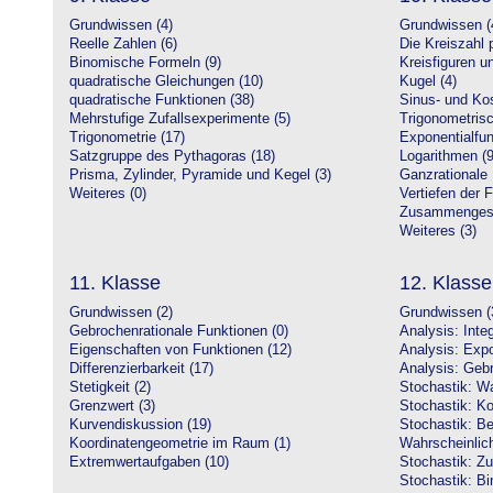
Grundwissen (4)
Grundwissen (
Reelle Zahlen (6)
Die Kreiszahl p
Binomische Formeln (9)
Kreisfiguren 
quadratische Gleichungen (10)
Kugel (4)
quadratische Funktionen (38)
Sinus- und Kos
Mehrstufige Zufallsexperimente (5)
Trigonometrisc
Trigonometrie (17)
Exponentialfun
Satzgruppe des Pythagoras (18)
Logarithmen (9
Prisma, Zylinder, Pyramide und Kegel (3)
Ganzrationale 
Weiteres (0)
Vertiefen der 
Zusammengeset
Weiteres (3)
11. Klasse
12. Klasse
Grundwissen (2)
Grundwissen (
Gebrochenrationale Funktionen (0)
Analysis: Inte
Eigenschaften von Funktionen (12)
Analysis: Expo
Differenzierbarkeit (17)
Analysis: Gebr
Stetigkeit (2)
Stochastik: Wa
Grenzwert (3)
Stochastik: Ko
Kurvendiskussion (19)
Stochastik: Be
Koordinatengeometrie im Raum (1)
Wahrscheinlich
Extremwertaufgaben (10)
Stochastik: Zu
Stochastik: Bi