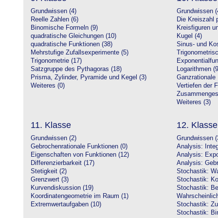
Grundwissen (4)
Grundwissen (
Reelle Zahlen (6)
Die Kreiszahl p
Binomische Formeln (9)
Kreisfiguren 
quadratische Gleichungen (10)
Kugel (4)
quadratische Funktionen (38)
Sinus- und Kos
Mehrstufige Zufallsexperimente (5)
Trigonometrisc
Trigonometrie (17)
Exponentialfun
Satzgruppe des Pythagoras (18)
Logarithmen (9
Prisma, Zylinder, Pyramide und Kegel (3)
Ganzrationale 
Weiteres (0)
Vertiefen der 
Zusammengeset
Weiteres (3)
11. Klasse
12. Klasse
Grundwissen (2)
Grundwissen (
Gebrochenrationale Funktionen (0)
Analysis: Inte
Eigenschaften von Funktionen (12)
Analysis: Expo
Differenzierbarkeit (17)
Analysis: Gebr
Stetigkeit (2)
Stochastik: Wa
Grenzwert (3)
Stochastik: Ko
Kurvendiskussion (19)
Stochastik: Be
Koordinatengeometrie im Raum (1)
Wahrscheinlich
Extremwertaufgaben (10)
Stochastik: Zu
Stochastik: Bi