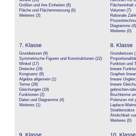
Winkel (10)
Rechnen mit D
Größen und ihre Einheiten (8)
Flächeninhalt 
Fläche und Flächenmessung (6)
Volumen (7)
Weiteres (3)
Rationale Zahl
Prozentrechnu
Diagramme (4)
Weiteres (0)
7. Klasse
8. Klasse
Grundwissen (9)
Grundwissen (
Symmetrische Figuren und Konstruktionen (22)
Proportionalitä
Winkel (17)
Funktion und T
Dreiecke (19)
lineare Funkti
Kongruenz (8)
Graphen linear
Algebra allgemein (1)
lineare Unglei
Terme (28)
lineare Gleic
Gleichungen (19)
gebrochen-rati
Funktionen (2)
Bruchterme un
Daten und Diagramme (4)
Potenzen mit 
Weiteres (1)
Laplace-Wahrsc
Strahlensätze 
Ähnlichkeit vo
Weiteres (0)
9. Klasse
10. Klasse