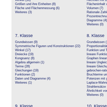
Winkel (10)
Rechnen mit D
Größen und ihre Einheiten (8)
Flächeninhalt 
Fläche und Flächenmessung (6)
Volumen (7)
Weiteres (3)
Rationale Zahl
Prozentrechnu
Diagramme (4)
Weiteres (0)
7. Klasse
8. Klasse
Grundwissen (9)
Grundwissen (
Symmetrische Figuren und Konstruktionen (22)
Proportionalitä
Winkel (17)
Funktion und T
Dreiecke (19)
lineare Funkti
Kongruenz (8)
Graphen linear
Algebra allgemein (1)
lineare Unglei
Terme (28)
lineare Gleic
Gleichungen (19)
gebrochen-rati
Funktionen (2)
Bruchterme un
Daten und Diagramme (4)
Potenzen mit 
Weiteres (1)
Laplace-Wahrsc
Strahlensätze 
Ähnlichkeit vo
Weiteres (0)
9. Klasse
10. Klasse