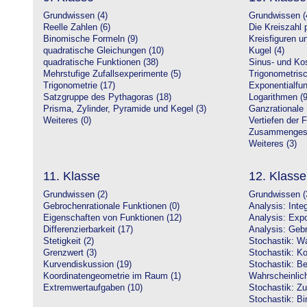
Grundwissen (4)
Grundwissen (
Reelle Zahlen (6)
Die Kreiszahl p
Binomische Formeln (9)
Kreisfiguren 
quadratische Gleichungen (10)
Kugel (4)
quadratische Funktionen (38)
Sinus- und Kos
Mehrstufige Zufallsexperimente (5)
Trigonometrisc
Trigonometrie (17)
Exponentialfun
Satzgruppe des Pythagoras (18)
Logarithmen (9
Prisma, Zylinder, Pyramide und Kegel (3)
Ganzrationale 
Weiteres (0)
Vertiefen der 
Zusammengeset
Weiteres (3)
11. Klasse
12. Klasse
Grundwissen (2)
Grundwissen (
Gebrochenrationale Funktionen (0)
Analysis: Inte
Eigenschaften von Funktionen (12)
Analysis: Expo
Differenzierbarkeit (17)
Analysis: Gebr
Stetigkeit (2)
Stochastik: Wa
Grenzwert (3)
Stochastik: Ko
Kurvendiskussion (19)
Stochastik: Be
Koordinatengeometrie im Raum (1)
Wahrscheinlich
Extremwertaufgaben (10)
Stochastik: Zu
Stochastik: Bi