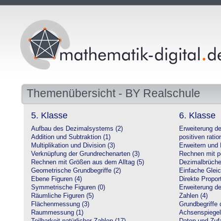
Themenübersicht - BY Realschule
5. Klasse
6. Klasse
Aufbau des Dezimalsystems (2)
Erweiterung d
Addition und Subtraktion (1)
positiven ratio
Multiplikation und Division (3)
Erweitern und 
Verknüpfung der Grundrechenarten (3)
Rechnen mit po
Rechnen mit Größen aus dem Alltag (5)
Dezimalbrüche
Geometrische Grundbegriffe (2)
Einfache Glei
Ebene Figuren (4)
Direkte Proport
Symmetrische Figuren (0)
Erweiterung d
Räumliche Figuren (5)
Zahlen (4)
Flächenmessung (3)
Grundbegriffe 
Raummessung (1)
Achsenspiegel