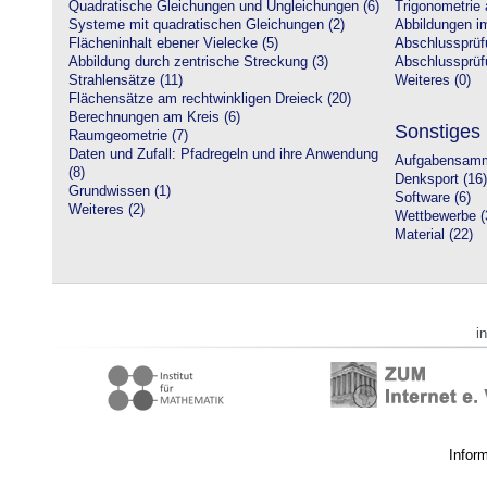
Quadratische Gleichungen und Ungleichungen (6)
Trigonometrie 
Systeme mit quadratischen Gleichungen (2)
Abbildungen i
Flächeninhalt ebener Vielecke (5)
Abschlussprüf
Abbildung durch zentrische Streckung (3)
Abschlussprüfu
Strahlensätze (11)
Weiteres (0)
Flächensätze am rechtwinkligen Dreieck (20)
Berechnungen am Kreis (6)
Sonstiges
Raumgeometrie (7)
Daten und Zufall: Pfadregeln und ihre Anwendung
Aufgabensamm
(8)
Denksport (16)
Grundwissen (1)
Software (6)
Weiteres (2)
Wettbewerbe (
Material (22)
i
Infor