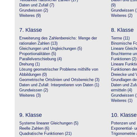
Teilbarkeit natürlicher Zahlen (17)
Daten und Zufa
Daten und Zufall (7)
(9)
Grundwissen (2)
Grundwissen (
Weiteres (9)
Weiteres (2)
7. Klasse
8. Klasse
Erweiterung des Zahlenbereichs: Menge der
Terme (11)
rationalen Zahlen (13)
Binomische Fo
Gleichungen und Ungleichungen (5)
Lineare Gleic
Proportionalitäten (5)
Bruchterme un
Parallelverschiebung (4)
Funktionen (2)
Drehung (1)
Lineare Funkti
Lösung geometrischer Probleme mithilfe von
Funktionen der 
Abbildungen (0)
Dreiecke und V
Geometrische Ortslinien und Ortsbereiche (3)
Grundlagen de
Daten und Zufall: Interpretieren von Daten (1)
Daten und Zufa
Grundwissen (2)
ermitteln (4)
Weiteres (3)
Grundwissen (
Weiteres (1)
9. Klasse
10. Klasse
Systeme linearer Gleichungen (5)
Potenzen und 
Reelle Zahlen (6)
Exponential- u
Quadratische Funktionen (21)
Trigonometrie 