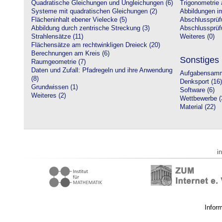
Quadratische Gleichungen und Ungleichungen (6)
Trigonometrie 
Systeme mit quadratischen Gleichungen (2)
Abbildungen i
Flächeninhalt ebener Vielecke (5)
Abschlussprüf
Abbildung durch zentrische Streckung (3)
Abschlussprüfu
Strahlensätze (11)
Weiteres (0)
Flächensätze am rechtwinkligen Dreieck (20)
Berechnungen am Kreis (6)
Sonstiges
Raumgeometrie (7)
Daten und Zufall: Pfadregeln und ihre Anwendung
Aufgabensamm
(8)
Denksport (16)
Grundwissen (1)
Software (6)
Weiteres (2)
Wettbewerbe (
Material (22)
i
Infor