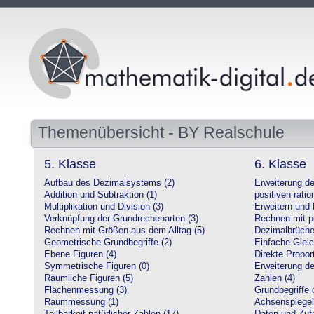
Themenübersicht - BY Realschule
5. Klasse
6. Klasse
Aufbau des Dezimalsystems (2)
Erweiterung d
Addition und Subtraktion (1)
positiven ratio
Multiplikation und Division (3)
Erweitern und 
Verknüpfung der Grundrechenarten (3)
Rechnen mit po
Rechnen mit Größen aus dem Alltag (5)
Dezimalbrüche
Geometrische Grundbegriffe (2)
Einfache Glei
Ebene Figuren (4)
Direkte Proport
Symmetrische Figuren (0)
Erweiterung d
Räumliche Figuren (5)
Zahlen (4)
Flächenmessung (3)
Grundbegriffe 
Raummessung (1)
Achsenspiegel