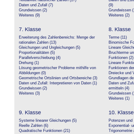
Teilbarkeit natürlicher Zahlen (17)
Daten und Zufa
Daten und Zufall (7)
(9)
Grundwissen (2)
Grundwissen (
Weiteres (9)
Weiteres (2)
7. Klasse
8. Klasse
Erweiterung des Zahlenbereichs: Menge der
Terme (11)
rationalen Zahlen (13)
Binomische Fo
Gleichungen und Ungleichungen (5)
Lineare Gleic
Proportionalitäten (5)
Bruchterme un
Parallelverschiebung (4)
Funktionen (2)
Drehung (1)
Lineare Funkti
Lösung geometrischer Probleme mithilfe von
Funktionen der 
Abbildungen (0)
Dreiecke und V
Geometrische Ortslinien und Ortsbereiche (3)
Grundlagen de
Daten und Zufall: Interpretieren von Daten (1)
Daten und Zufa
Grundwissen (2)
ermitteln (4)
Weiteres (3)
Grundwissen (
Weiteres (1)
9. Klasse
10. Klasse
Systeme linearer Gleichungen (5)
Potenzen und 
Reelle Zahlen (6)
Exponential- u
Quadratische Funktionen (21)
Trigonometrie 