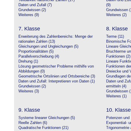
Teilbarkeit natürlicher Zahlen (17)
Daten und Zufa
Daten und Zufall (7)
(9)
Grundwissen (2)
Grundwissen (
Weiteres (9)
Weiteres (2)
7. Klasse
8. Klasse
Erweiterung des Zahlenbereichs: Menge der
Terme (11)
rationalen Zahlen (13)
Binomische Fo
Gleichungen und Ungleichungen (5)
Lineare Gleic
Proportionalitäten (5)
Bruchterme un
Parallelverschiebung (4)
Funktionen (2)
Drehung (1)
Lineare Funkti
Lösung geometrischer Probleme mithilfe von
Funktionen der 
Abbildungen (0)
Dreiecke und V
Geometrische Ortslinien und Ortsbereiche (3)
Grundlagen de
Daten und Zufall: Interpretieren von Daten (1)
Daten und Zufa
Grundwissen (2)
ermitteln (4)
Weiteres (3)
Grundwissen (
Weiteres (1)
9. Klasse
10. Klasse
Systeme linearer Gleichungen (5)
Potenzen und 
Reelle Zahlen (6)
Exponential- u
Quadratische Funktionen (21)
Trigonometrie 