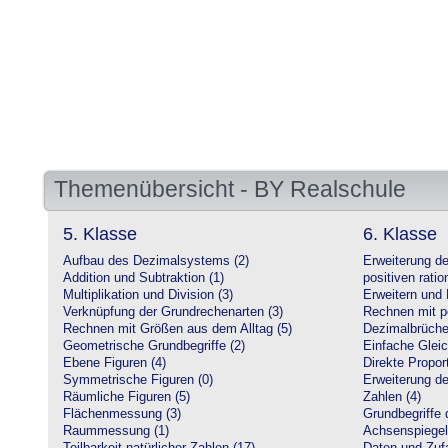
Themenübersicht - BY Realschule
5. Klasse
6. Klasse
Aufbau des Dezimalsystems (2)
Erweiterung d
Addition und Subtraktion (1)
positiven ratio
Multiplikation und Division (3)
Erweitern und 
Verknüpfung der Grundrechenarten (3)
Rechnen mit po
Rechnen mit Größen aus dem Alltag (5)
Dezimalbrüche
Geometrische Grundbegriffe (2)
Einfache Glei
Ebene Figuren (4)
Direkte Proport
Symmetrische Figuren (0)
Erweiterung d
Räumliche Figuren (5)
Zahlen (4)
Flächenmessung (3)
Grundbegriffe 
Raummessung (1)
Achsenspiegel