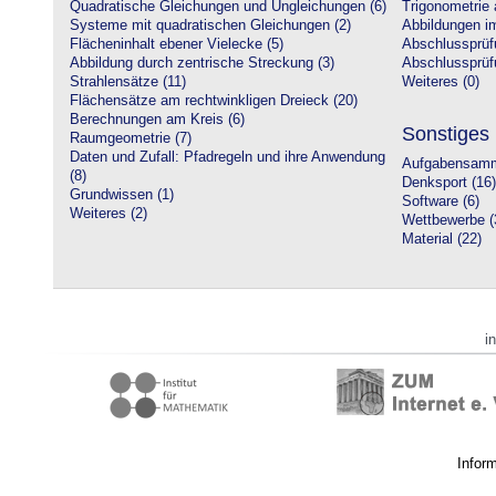
Quadratische Gleichungen und Ungleichungen (6)
Trigonometrie 
Systeme mit quadratischen Gleichungen (2)
Abbildungen i
Flächeninhalt ebener Vielecke (5)
Abschlussprüf
Abbildung durch zentrische Streckung (3)
Abschlussprüfu
Strahlensätze (11)
Weiteres (0)
Flächensätze am rechtwinkligen Dreieck (20)
Berechnungen am Kreis (6)
Sonstiges
Raumgeometrie (7)
Daten und Zufall: Pfadregeln und ihre Anwendung
Aufgabensamm
(8)
Denksport (16)
Grundwissen (1)
Software (6)
Weiteres (2)
Wettbewerbe (
Material (22)
i
Infor