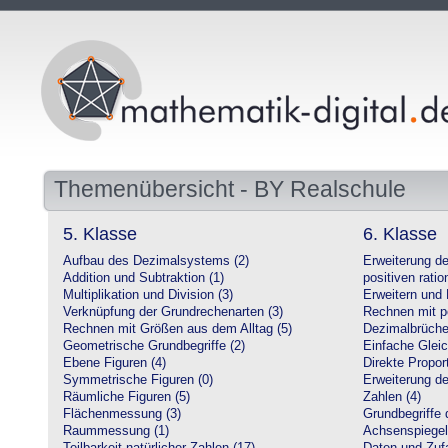
Themenübersicht - BY Realschule
5. Klasse
6. Klasse
Aufbau des Dezimalsystems (2)
Erweiterung d
Addition und Subtraktion (1)
positiven ratio
Multiplikation und Division (3)
Erweitern und 
Verknüpfung der Grundrechenarten (3)
Rechnen mit po
Rechnen mit Größen aus dem Alltag (5)
Dezimalbrüche
Geometrische Grundbegriffe (2)
Einfache Glei
Ebene Figuren (4)
Direkte Proport
Symmetrische Figuren (0)
Erweiterung d
Räumliche Figuren (5)
Zahlen (4)
Flächenmessung (3)
Grundbegriffe 
Raummessung (1)
Achsenspiegel