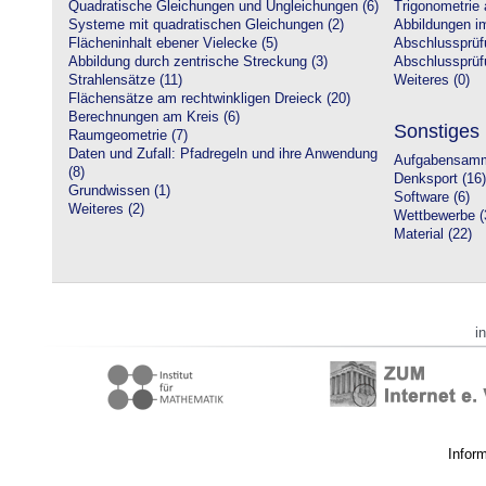
Quadratische Gleichungen und Ungleichungen (6)
Trigonometrie 
Systeme mit quadratischen Gleichungen (2)
Abbildungen i
Flächeninhalt ebener Vielecke (5)
Abschlussprüf
Abbildung durch zentrische Streckung (3)
Abschlussprüfu
Strahlensätze (11)
Weiteres (0)
Flächensätze am rechtwinkligen Dreieck (20)
Berechnungen am Kreis (6)
Sonstiges
Raumgeometrie (7)
Daten und Zufall: Pfadregeln und ihre Anwendung
Aufgabensamm
(8)
Denksport (16)
Grundwissen (1)
Software (6)
Weiteres (2)
Wettbewerbe (
Material (22)
i
Infor