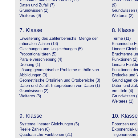
Teilbarkeit natürlicher Zahlen (17)
Daten und Zufa
Daten und Zufall (7)
(9)
Grundwissen (2)
Grundwissen (
Weiteres (9)
Weiteres (2)
7. Klasse
8. Klasse
Erweiterung des Zahlenbereichs: Menge der
Terme (11)
rationalen Zahlen (13)
Binomische Fo
Gleichungen und Ungleichungen (5)
Lineare Gleic
Proportionalitäten (5)
Bruchterme un
Parallelverschiebung (4)
Funktionen (2)
Drehung (1)
Lineare Funkti
Lösung geometrischer Probleme mithilfe von
Funktionen der 
Abbildungen (0)
Dreiecke und V
Geometrische Ortslinien und Ortsbereiche (3)
Grundlagen de
Daten und Zufall: Interpretieren von Daten (1)
Daten und Zufa
Grundwissen (2)
ermitteln (4)
Weiteres (3)
Grundwissen (
Weiteres (1)
9. Klasse
10. Klasse
Systeme linearer Gleichungen (5)
Potenzen und 
Reelle Zahlen (6)
Exponential- u
Quadratische Funktionen (21)
Trigonometrie 