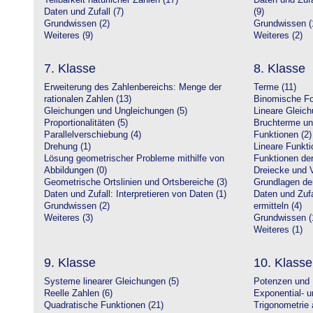
Teilbarkeit natürlicher Zahlen (17)
Daten und Zufa
Daten und Zufall (7)
(9)
Grundwissen (2)
Grundwissen (
Weiteres (9)
Weiteres (2)
7. Klasse
8. Klasse
Erweiterung des Zahlenbereichs: Menge der
Terme (11)
rationalen Zahlen (13)
Binomische Fo
Gleichungen und Ungleichungen (5)
Lineare Gleic
Proportionalitäten (5)
Bruchterme un
Parallelverschiebung (4)
Funktionen (2)
Drehung (1)
Lineare Funkti
Lösung geometrischer Probleme mithilfe von
Funktionen der 
Abbildungen (0)
Dreiecke und V
Geometrische Ortslinien und Ortsbereiche (3)
Grundlagen de
Daten und Zufall: Interpretieren von Daten (1)
Daten und Zufa
Grundwissen (2)
ermitteln (4)
Weiteres (3)
Grundwissen (
Weiteres (1)
9. Klasse
10. Klasse
Systeme linearer Gleichungen (5)
Potenzen und 
Reelle Zahlen (6)
Exponential- u
Quadratische Funktionen (21)
Trigonometrie 