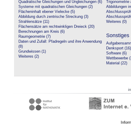
Quadratische Gleichungen und Ungleichungen (6)
Trigonometrie 
Systeme mit quadratischen Gleichungen (2)
Abbildungen i
Flächeninhalt ebener Vielecke (5)
Abschlussprüf
Abbildung durch zentrische Streckung (3)
Abschlussprüfu
Strahlensätze (11)
Weiteres (0)
Flächensätze am rechtwinkligen Dreieck (20)
Berechnungen am Kreis (6)
Sonstiges
Raumgeometrie (7)
Daten und Zufall: Pfadregeln und ihre Anwendung
Aufgabensamm
(8)
Denksport (16)
Grundwissen (1)
Software (6)
Weiteres (2)
Wettbewerbe (
Material (22)
i
Infor