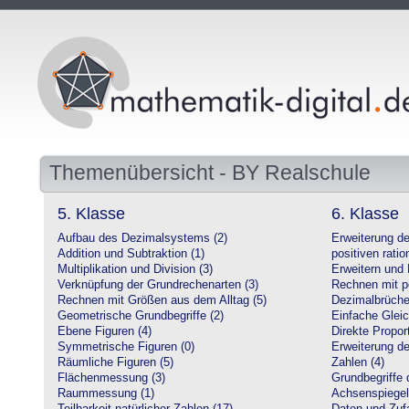
Themenübersicht - BY Realschule
5. Klasse
6. Klasse
Aufbau des Dezimalsystems (2)
Erweiterung d
Addition und Subtraktion (1)
positiven ratio
Multiplikation und Division (3)
Erweitern und 
Verknüpfung der Grundrechenarten (3)
Rechnen mit po
Rechnen mit Größen aus dem Alltag (5)
Dezimalbrüche
Geometrische Grundbegriffe (2)
Einfache Glei
Ebene Figuren (4)
Direkte Proport
Symmetrische Figuren (0)
Erweiterung d
Räumliche Figuren (5)
Zahlen (4)
Flächenmessung (3)
Grundbegriffe 
Raummessung (1)
Achsenspiegel