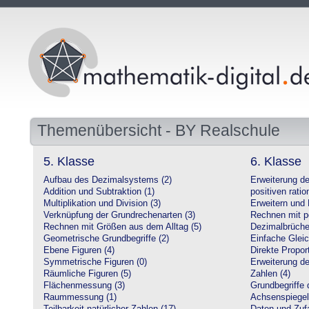
Themenübersicht - BY Realschule
5. Klasse
6. Klasse
Aufbau des Dezimalsystems (2)
Erweiterung d
Addition und Subtraktion (1)
positiven ratio
Multiplikation und Division (3)
Erweitern und 
Verknüpfung der Grundrechenarten (3)
Rechnen mit po
Rechnen mit Größen aus dem Alltag (5)
Dezimalbrüche
Geometrische Grundbegriffe (2)
Einfache Glei
Ebene Figuren (4)
Direkte Proport
Symmetrische Figuren (0)
Erweiterung d
Räumliche Figuren (5)
Zahlen (4)
Flächenmessung (3)
Grundbegriffe 
Raummessung (1)
Achsenspiegel