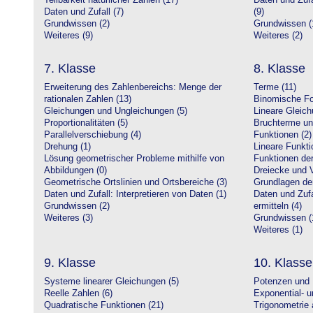
Teilbarkeit natürlicher Zahlen (17)
Daten und Zufa
Daten und Zufall (7)
(9)
Grundwissen (2)
Grundwissen (
Weiteres (9)
Weiteres (2)
7. Klasse
8. Klasse
Erweiterung des Zahlenbereichs: Menge der
Terme (11)
rationalen Zahlen (13)
Binomische Fo
Gleichungen und Ungleichungen (5)
Lineare Gleic
Proportionalitäten (5)
Bruchterme un
Parallelverschiebung (4)
Funktionen (2)
Drehung (1)
Lineare Funkti
Lösung geometrischer Probleme mithilfe von
Funktionen der 
Abbildungen (0)
Dreiecke und V
Geometrische Ortslinien und Ortsbereiche (3)
Grundlagen de
Daten und Zufall: Interpretieren von Daten (1)
Daten und Zufa
Grundwissen (2)
ermitteln (4)
Weiteres (3)
Grundwissen (
Weiteres (1)
9. Klasse
10. Klasse
Systeme linearer Gleichungen (5)
Potenzen und 
Reelle Zahlen (6)
Exponential- u
Quadratische Funktionen (21)
Trigonometrie 