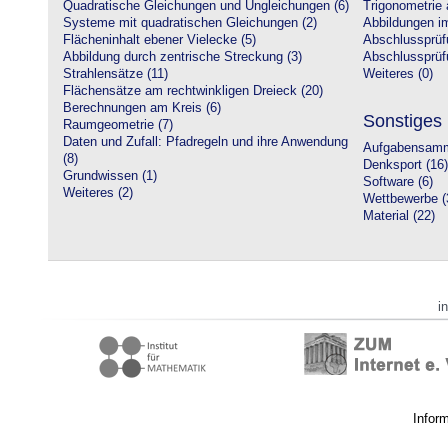
Quadratische Gleichungen und Ungleichungen (6)
Trigonometrie 
Systeme mit quadratischen Gleichungen (2)
Abbildungen i
Flächeninhalt ebener Vielecke (5)
Abschlussprüf
Abbildung durch zentrische Streckung (3)
Abschlussprüfu
Strahlensätze (11)
Weiteres (0)
Flächensätze am rechtwinkligen Dreieck (20)
Berechnungen am Kreis (6)
Sonstiges
Raumgeometrie (7)
Daten und Zufall: Pfadregeln und ihre Anwendung
Aufgabensamm
(8)
Denksport (16)
Grundwissen (1)
Software (6)
Weiteres (2)
Wettbewerbe (
Material (22)
i
Infor