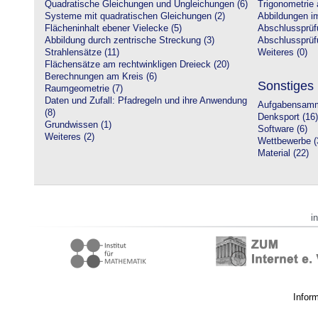
Quadratische Gleichungen und Ungleichungen (6)
Trigonometrie 
Systeme mit quadratischen Gleichungen (2)
Abbildungen i
Flächeninhalt ebener Vielecke (5)
Abschlussprüf
Abbildung durch zentrische Streckung (3)
Abschlussprüfu
Strahlensätze (11)
Weiteres (0)
Flächensätze am rechtwinkligen Dreieck (20)
Berechnungen am Kreis (6)
Sonstiges
Raumgeometrie (7)
Daten und Zufall: Pfadregeln und ihre Anwendung
Aufgabensamm
(8)
Denksport (16)
Grundwissen (1)
Software (6)
Weiteres (2)
Wettbewerbe (
Material (22)
i
Infor