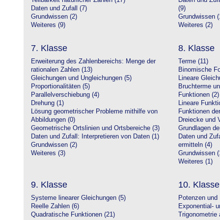
Teilbarkeit natürlicher Zahlen (17)
Daten und Zufa
Daten und Zufall (7)
(9)
Grundwissen (2)
Grundwissen (
Weiteres (9)
Weiteres (2)
7. Klasse
8. Klasse
Erweiterung des Zahlenbereichs: Menge der
Terme (11)
rationalen Zahlen (13)
Binomische Fo
Gleichungen und Ungleichungen (5)
Lineare Gleic
Proportionalitäten (5)
Bruchterme un
Parallelverschiebung (4)
Funktionen (2)
Drehung (1)
Lineare Funkti
Lösung geometrischer Probleme mithilfe von
Funktionen der 
Abbildungen (0)
Dreiecke und V
Geometrische Ortslinien und Ortsbereiche (3)
Grundlagen de
Daten und Zufall: Interpretieren von Daten (1)
Daten und Zufa
Grundwissen (2)
ermitteln (4)
Weiteres (3)
Grundwissen (
Weiteres (1)
9. Klasse
10. Klasse
Systeme linearer Gleichungen (5)
Potenzen und 
Reelle Zahlen (6)
Exponential- u
Quadratische Funktionen (21)
Trigonometrie 