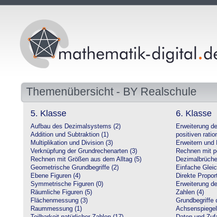
Themenübersicht - BY Realschule
5. Klasse
6. Klasse
Aufbau des Dezimalsystems (2)
Erweiterung d
Addition und Subtraktion (1)
positiven ratio
Multiplikation und Division (3)
Erweitern und 
Verknüpfung der Grundrechenarten (3)
Rechnen mit po
Rechnen mit Größen aus dem Alltag (5)
Dezimalbrüche
Geometrische Grundbegriffe (2)
Einfache Glei
Ebene Figuren (4)
Direkte Proport
Symmetrische Figuren (0)
Erweiterung d
Räumliche Figuren (5)
Zahlen (4)
Flächenmessung (3)
Grundbegriffe 
Raummessung (1)
Achsenspiegel