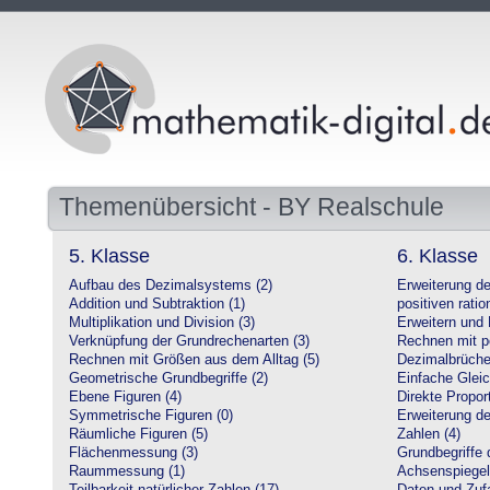
Themenübersicht - BY Realschule
5. Klasse
6. Klasse
Aufbau des Dezimalsystems (2)
Erweiterung d
Addition und Subtraktion (1)
positiven ratio
Multiplikation und Division (3)
Erweitern und 
Verknüpfung der Grundrechenarten (3)
Rechnen mit po
Rechnen mit Größen aus dem Alltag (5)
Dezimalbrüche
Geometrische Grundbegriffe (2)
Einfache Glei
Ebene Figuren (4)
Direkte Proport
Symmetrische Figuren (0)
Erweiterung d
Räumliche Figuren (5)
Zahlen (4)
Flächenmessung (3)
Grundbegriffe 
Raummessung (1)
Achsenspiegel