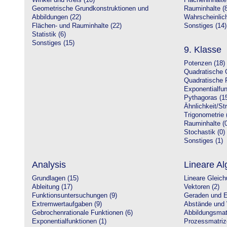
Winkel und Kreis (10)
Flächeninhalte
Geometrische Grundkonstruktionen und
Rauminhalte (8
Abbildungen (22)
Wahrscheinlich
Flächen- und Rauminhalte (22)
Sonstiges (14)
Statistik (6)
Sonstiges (15)
9. Klasse
Potenzen (18)
Quadratische 
Quadratische 
Exponentialfun
Pythagoras (1
Ähnlichkeit/St
Trigonometrie 
Rauminhalte (0
Stochastik (0)
Sonstiges (1)
Analysis
Lineare Al
Grundlagen (15)
Lineare Gleic
Ableitung (17)
Vektoren (2)
Funktionsuntersuchungen (9)
Geraden und E
Extremwertaufgaben (9)
Abstände und 
Gebrochenrationale Funktionen (6)
Abbildungsmatr
Exponentialfunktionen (1)
Prozessmatriz