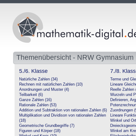
Themenübersicht - NRW Gymnasium
5./6. Klasse
7./8. Klas
Natürliche Zahlen (34)
Terme und Gle
Rechnen mit natürlichen Zahlen (10)
Lineare Gleic
Anordnungen und Muster (4)
Reelle Zahlen 
Teilbarkeit (6)
Wurzeln und P
Ganze Zahlen (16)
Definieren, Ar
Rationale Zahlen (53)
Potenzrechnun
Addition und Subtraktion von rationalen Zahlen (6)
Zuordnungen (
Multiplikation und Dividison von rationalen Zahlen
Lineare Funkti
(18)
Winkel und Ort
Geometrische Grundbegriffe (7)
Dreiecksgeome
Figuren und Körper (18)
Winkel am Krei