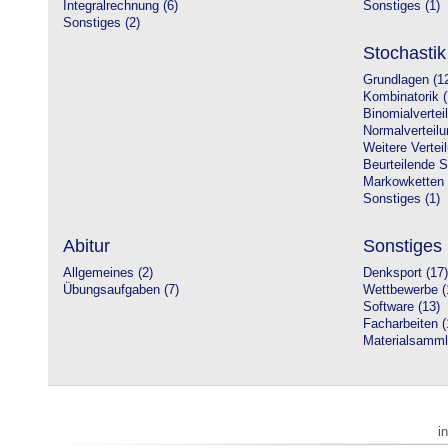
Integralrechnung (6)
Sonstiges (1)
Sonstiges (2)
Stochastik
Grundlagen (1
Kombinatorik (
Binomialvertei
Normalverteilu
Weitere Vertei
Beurteilende St
Markowketten 
Sonstiges (1)
Abitur
Sonstiges
Allgemeines (2)
Denksport (17)
Übungsaufgaben (7)
Wettbewerbe (
Software (13)
Facharbeiten (
Materialsamml
i