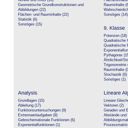
Winkel und Kreis (10)
Flächeninhalte
Geometrische Grundkonstruktionen und
Rauminhalte (8
Abbildungen (22)
Wahrscheinlich
Flächen- und Rauminhalte (22)
Sonstiges (14)
Statistik (6)
Sonstiges (15)
9. Klasse
Potenzen (18)
Quadratische 
Quadratische 
Exponentialfun
Pythagoras (1
Ähnlichkeit/St
Trigonometrie 
Rauminhalte (0
Stochastik (0)
Sonstiges (1)
Analysis
Lineare Al
Grundlagen (15)
Lineare Gleic
Ableitung (17)
Vektoren (2)
Funktionsuntersuchungen (9)
Geraden und E
Extremwertaufgaben (9)
Abstände und 
Gebrochenrationale Funktionen (6)
Abbildungsmatr
Exponentialfunktionen (1)
Prozessmatriz