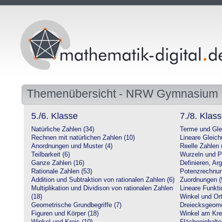
Themenübersicht - NRW Gymnasium
5./6. Klasse
7./8. Klas
Natürliche Zahlen (34)
Terme und Gle
Rechnen mit natürlichen Zahlen (10)
Lineare Gleic
Anordnungen und Muster (4)
Reelle Zahlen 
Teilbarkeit (6)
Wurzeln und P
Ganze Zahlen (16)
Definieren, Ar
Rationale Zahlen (53)
Potenzrechnun
Addition und Subtraktion von rationalen Zahlen (6)
Zuordnungen (
Multiplikation und Dividison von rationalen Zahlen
Lineare Funkti
(18)
Winkel und Ort
Geometrische Grundbegriffe (7)
Dreiecksgeome
Figuren und Körper (18)
Winkel am Krei