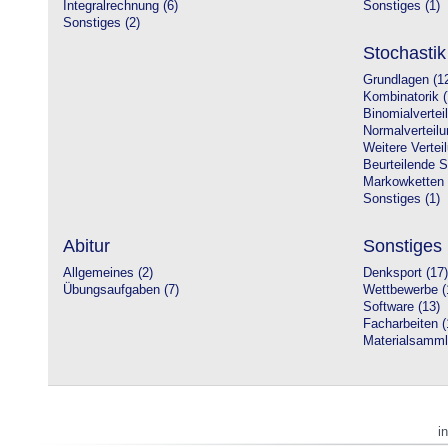
Integralrechnung (6)
Sonstiges (1)
Sonstiges (2)
Stochastik
Grundlagen (1
Kombinatorik (
Binomialvertei
Normalverteilu
Weitere Vertei
Beurteilende St
Markowketten 
Sonstiges (1)
Abitur
Sonstiges
Allgemeines (2)
Denksport (17)
Übungsaufgaben (7)
Wettbewerbe (
Software (13)
Facharbeiten (
Materialsamml
i