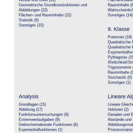
Winkel und Kreis (10)
Flächeninhalte
Geometrische Grundkonstruktionen und
Rauminhalte (8
Abbildungen (22)
Wahrscheinlich
Flächen- und Rauminhalte (22)
Sonstiges (14)
Statistik (6)
Sonstiges (15)
9. Klasse
Potenzen (18)
Quadratische 
Quadratische 
Exponentialfun
Pythagoras (1
Ähnlichkeit/St
Trigonometrie 
Rauminhalte (0
Stochastik (0)
Sonstiges (1)
Analysis
Lineare Al
Grundlagen (15)
Lineare Gleic
Ableitung (17)
Vektoren (2)
Funktionsuntersuchungen (9)
Geraden und E
Extremwertaufgaben (9)
Abstände und 
Gebrochenrationale Funktionen (6)
Abbildungsmatr
Exponentialfunktionen (1)
Prozessmatriz