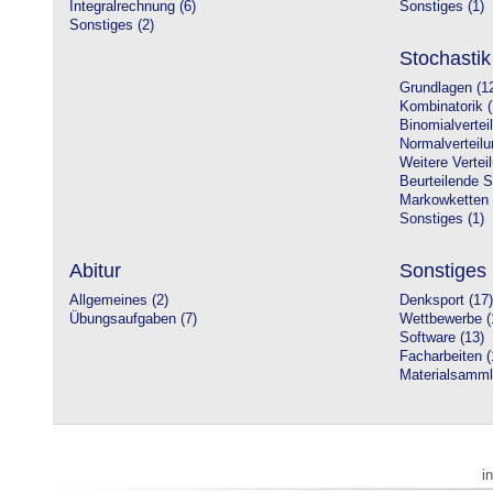
Integralrechnung (6)
Sonstiges (1)
Sonstiges (2)
Stochastik
Grundlagen (1
Kombinatorik (
Binomialvertei
Normalverteilu
Weitere Vertei
Beurteilende St
Markowketten 
Sonstiges (1)
Abitur
Sonstiges
Allgemeines (2)
Denksport (17)
Übungsaufgaben (7)
Wettbewerbe (
Software (13)
Facharbeiten (
Materialsamml
i