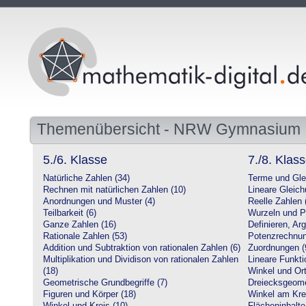
Themenübersicht - NRW Gymnasium
5./6. Klasse
7./8. Klas
Natürliche Zahlen (34)
Terme und Gle
Rechnen mit natürlichen Zahlen (10)
Lineare Gleic
Anordnungen und Muster (4)
Reelle Zahlen 
Teilbarkeit (6)
Wurzeln und P
Ganze Zahlen (16)
Definieren, Ar
Rationale Zahlen (53)
Potenzrechnun
Addition und Subtraktion von rationalen Zahlen (6)
Zuordnungen (
Multiplikation und Dividison von rationalen Zahlen
Lineare Funkti
(18)
Winkel und Ort
Geometrische Grundbegriffe (7)
Dreiecksgeome
Figuren und Körper (18)
Winkel am Krei