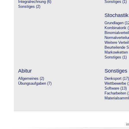
Integralrechnung (6)
Sonstiges (1)
Sonstiges (2)
Stochastik
Grundlagen (1
Kombinatorik (
Binomialvertei
Normalverteilu
Weitere Vertei
Beurteilende St
Markowketten 
Sonstiges (1)
Abitur
Sonstiges
Allgemeines (2)
Denksport (17)
Übungsaufgaben (7)
Wettbewerbe (
Software (13)
Facharbeiten (
Materialsamml
i