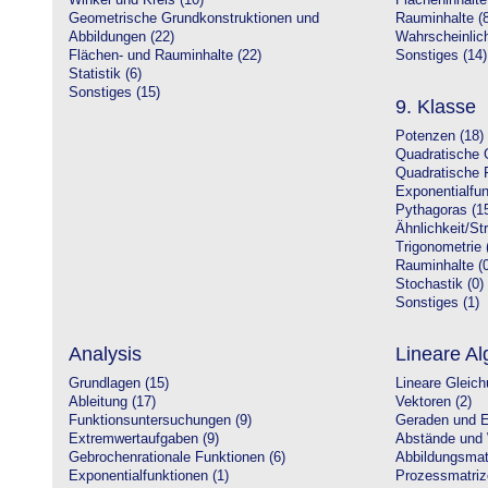
Winkel und Kreis (10)
Flächeninhalte
Geometrische Grundkonstruktionen und
Rauminhalte (8
Abbildungen (22)
Wahrscheinlich
Flächen- und Rauminhalte (22)
Sonstiges (14)
Statistik (6)
Sonstiges (15)
9. Klasse
Potenzen (18)
Quadratische 
Quadratische 
Exponentialfun
Pythagoras (1
Ähnlichkeit/St
Trigonometrie 
Rauminhalte (0
Stochastik (0)
Sonstiges (1)
Analysis
Lineare Al
Grundlagen (15)
Lineare Gleic
Ableitung (17)
Vektoren (2)
Funktionsuntersuchungen (9)
Geraden und E
Extremwertaufgaben (9)
Abstände und 
Gebrochenrationale Funktionen (6)
Abbildungsmatr
Exponentialfunktionen (1)
Prozessmatriz