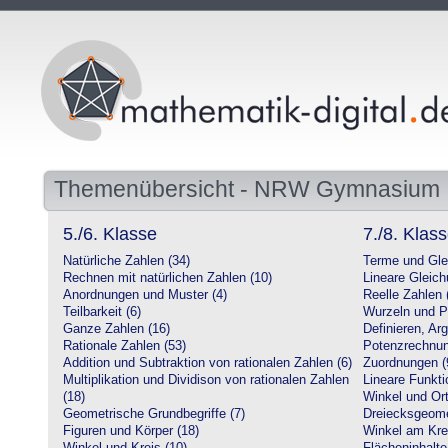
Themenübersicht - NRW Gymnasium
5./6. Klasse
7./8. Klas
Natürliche Zahlen (34)
Terme und Gle
Rechnen mit natürlichen Zahlen (10)
Lineare Gleic
Anordnungen und Muster (4)
Reelle Zahlen 
Teilbarkeit (6)
Wurzeln und P
Ganze Zahlen (16)
Definieren, Ar
Rationale Zahlen (53)
Potenzrechnun
Addition und Subtraktion von rationalen Zahlen (6)
Zuordnungen (
Multiplikation und Dividison von rationalen Zahlen
Lineare Funkti
(18)
Winkel und Ort
Geometrische Grundbegriffe (7)
Dreiecksgeome
Figuren und Körper (18)
Winkel am Krei