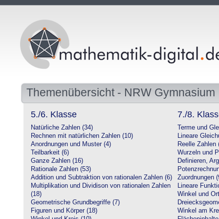
Themenübersicht - NRW Gymnasium
5./6. Klasse
7./8. Klas
Natürliche Zahlen (34)
Terme und Gle
Rechnen mit natürlichen Zahlen (10)
Lineare Gleic
Anordnungen und Muster (4)
Reelle Zahlen 
Teilbarkeit (6)
Wurzeln und P
Ganze Zahlen (16)
Definieren, Ar
Rationale Zahlen (53)
Potenzrechnun
Addition und Subtraktion von rationalen Zahlen (6)
Zuordnungen (
Multiplikation und Dividison von rationalen Zahlen
Lineare Funkti
(18)
Winkel und Ort
Geometrische Grundbegriffe (7)
Dreiecksgeome
Figuren und Körper (18)
Winkel am Krei