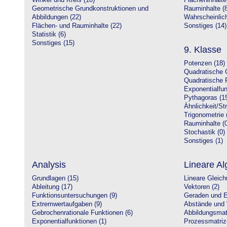
Winkel und Kreis (10)
Flächeninhalte
Geometrische Grundkonstruktionen und
Rauminhalte (8
Abbildungen (22)
Wahrscheinlich
Flächen- und Rauminhalte (22)
Sonstiges (14)
Statistik (6)
Sonstiges (15)
9. Klasse
Potenzen (18)
Quadratische 
Quadratische 
Exponentialfun
Pythagoras (1
Ähnlichkeit/St
Trigonometrie 
Rauminhalte (0
Stochastik (0)
Sonstiges (1)
Analysis
Lineare Al
Grundlagen (15)
Lineare Gleic
Ableitung (17)
Vektoren (2)
Funktionsuntersuchungen (9)
Geraden und E
Extremwertaufgaben (9)
Abstände und 
Gebrochenrationale Funktionen (6)
Abbildungsmatr
Exponentialfunktionen (1)
Prozessmatriz