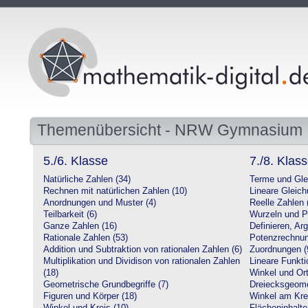
Themenübersicht - NRW Gymnasium
5./6. Klasse
7./8. Klas
Natürliche Zahlen (34)
Terme und Gle
Rechnen mit natürlichen Zahlen (10)
Lineare Gleic
Anordnungen und Muster (4)
Reelle Zahlen 
Teilbarkeit (6)
Wurzeln und P
Ganze Zahlen (16)
Definieren, Ar
Rationale Zahlen (53)
Potenzrechnun
Addition und Subtraktion von rationalen Zahlen (6)
Zuordnungen (
Multiplikation und Dividison von rationalen Zahlen
Lineare Funkti
(18)
Winkel und Ort
Geometrische Grundbegriffe (7)
Dreiecksgeome
Figuren und Körper (18)
Winkel am Krei