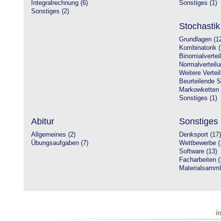
Integralrechnung (6)
Sonstiges (1)
Sonstiges (2)
Stochastik
Grundlagen (1
Kombinatorik (
Binomialvertei
Normalverteilu
Weitere Vertei
Beurteilende St
Markowketten 
Sonstiges (1)
Abitur
Sonstiges
Allgemeines (2)
Denksport (17)
Übungsaufgaben (7)
Wettbewerbe (
Software (13)
Facharbeiten (
Materialsamml
i