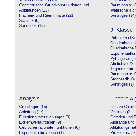
Winkel und Kreis (10)
Flächeninhalte
Geometrische Grundkonstruktionen und
Rauminhalte (8
Abbildungen (22)
Wahrscheinlich
Flächen- und Rauminhalte (22)
Sonstiges (14)
Statistik (6)
Sonstiges (15)
9. Klasse
Potenzen (18)
Quadratische 
Quadratische 
Exponentialfun
Pythagoras (1
Ähnlichkeit/St
Trigonometrie 
Rauminhalte (0
Stochastik (0)
Sonstiges (1)
Analysis
Lineare Al
Grundlagen (15)
Lineare Gleic
Ableitung (17)
Vektoren (2)
Funktionsuntersuchungen (9)
Geraden und E
Extremwertaufgaben (9)
Abstände und 
Gebrochenrationale Funktionen (6)
Abbildungsmatr
Exponentialfunktionen (1)
Prozessmatriz