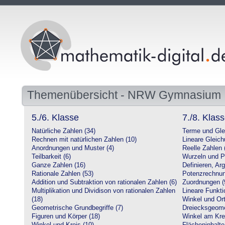
Themenübersicht - NRW Gymnasium
5./6. Klasse
7./8. Klas
Natürliche Zahlen (34)
Terme und Gle
Rechnen mit natürlichen Zahlen (10)
Lineare Gleic
Anordnungen und Muster (4)
Reelle Zahlen 
Teilbarkeit (6)
Wurzeln und P
Ganze Zahlen (16)
Definieren, Ar
Rationale Zahlen (53)
Potenzrechnun
Addition und Subtraktion von rationalen Zahlen (6)
Zuordnungen (
Multiplikation und Dividison von rationalen Zahlen
Lineare Funkti
(18)
Winkel und Ort
Geometrische Grundbegriffe (7)
Dreiecksgeome
Figuren und Körper (18)
Winkel am Krei