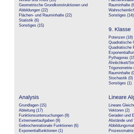
Winkel und Kreis (10)
Flächeninhalte
Geometrische Grundkonstruktionen und
Rauminhalte (8
Abbildungen (22)
Wahrscheinlich
Flächen- und Rauminhalte (22)
Sonstiges (14)
Statistik (6)
Sonstiges (15)
9. Klasse
Potenzen (18)
Quadratische 
Quadratische 
Exponentialfun
Pythagoras (1
Ähnlichkeit/St
Trigonometrie 
Rauminhalte (0
Stochastik (0)
Sonstiges (1)
Analysis
Lineare Al
Grundlagen (15)
Lineare Gleic
Ableitung (17)
Vektoren (2)
Funktionsuntersuchungen (9)
Geraden und E
Extremwertaufgaben (9)
Abstände und 
Gebrochenrationale Funktionen (6)
Abbildungsmatr
Exponentialfunktionen (1)
Prozessmatriz