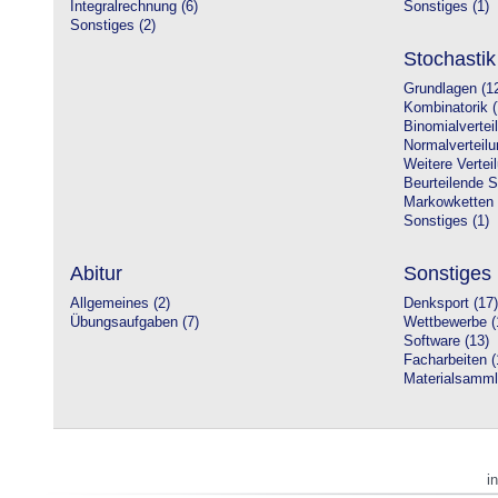
Integralrechnung (6)
Sonstiges (1)
Sonstiges (2)
Stochastik
Grundlagen (1
Kombinatorik (
Binomialvertei
Normalverteilu
Weitere Vertei
Beurteilende St
Markowketten 
Sonstiges (1)
Abitur
Sonstiges
Allgemeines (2)
Denksport (17)
Übungsaufgaben (7)
Wettbewerbe (
Software (13)
Facharbeiten (
Materialsamml
i