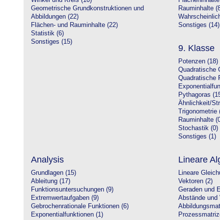
Winkel und Kreis (10)
Flächeninhalte
Geometrische Grundkonstruktionen und
Rauminhalte (8
Abbildungen (22)
Wahrscheinlich
Flächen- und Rauminhalte (22)
Sonstiges (14)
Statistik (6)
Sonstiges (15)
9. Klasse
Potenzen (18)
Quadratische 
Quadratische 
Exponentialfun
Pythagoras (1
Ähnlichkeit/St
Trigonometrie 
Rauminhalte (0
Stochastik (0)
Sonstiges (1)
Analysis
Lineare Al
Grundlagen (15)
Lineare Gleic
Ableitung (17)
Vektoren (2)
Funktionsuntersuchungen (9)
Geraden und E
Extremwertaufgaben (9)
Abstände und 
Gebrochenrationale Funktionen (6)
Abbildungsmatr
Exponentialfunktionen (1)
Prozessmatriz