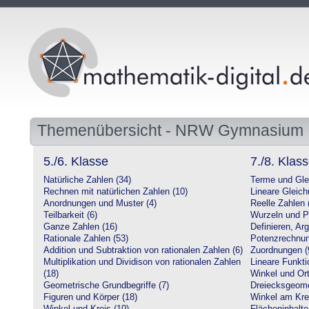
Themenübersicht - NRW Gymnasium
5./6. Klasse
7./8. Klas
Natürliche Zahlen (34)
Terme und Gle
Rechnen mit natürlichen Zahlen (10)
Lineare Gleic
Anordnungen und Muster (4)
Reelle Zahlen 
Teilbarkeit (6)
Wurzeln und P
Ganze Zahlen (16)
Definieren, Ar
Rationale Zahlen (53)
Potenzrechnun
Addition und Subtraktion von rationalen Zahlen (6)
Zuordnungen (
Multiplikation und Dividison von rationalen Zahlen
Lineare Funkti
(18)
Winkel und Ort
Geometrische Grundbegriffe (7)
Dreiecksgeome
Figuren und Körper (18)
Winkel am Krei