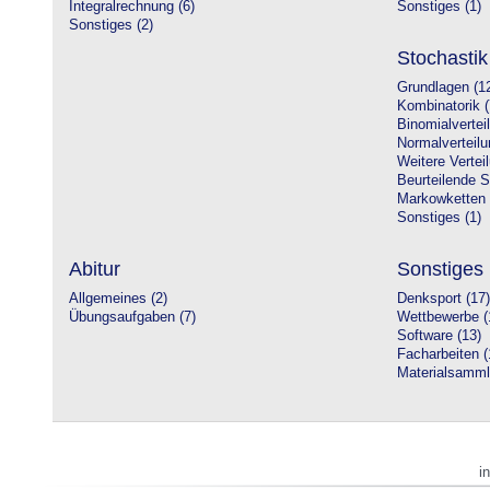
Integralrechnung (6)
Sonstiges (1)
Sonstiges (2)
Stochastik
Grundlagen (1
Kombinatorik (
Binomialvertei
Normalverteilu
Weitere Vertei
Beurteilende St
Markowketten 
Sonstiges (1)
Abitur
Sonstiges
Allgemeines (2)
Denksport (17)
Übungsaufgaben (7)
Wettbewerbe (
Software (13)
Facharbeiten (
Materialsamml
i