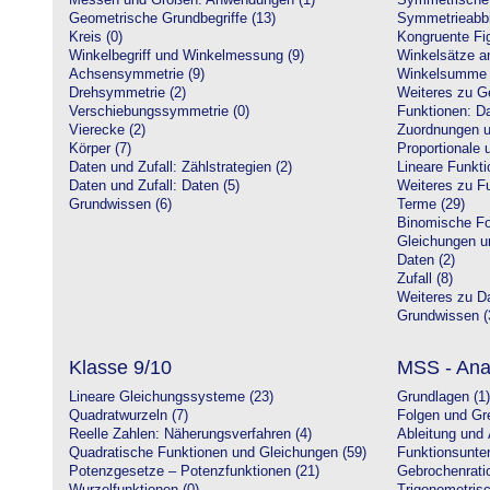
Messen und Größen: Anwendungen (1)
Symmetrische 
Geometrische Grundbegriffe (13)
Symmetrieabbi
Kreis (0)
Kongruente Fig
Winkelbegriff und Winkelmessung (9)
Winkelsätze a
Achsensymmetrie (9)
Winkelsumme i
Drehsymmetrie (2)
Weiteres zu G
Verschiebungssymmetrie (0)
Funktionen: Da
Vierecke (2)
Zuordnungen u
Körper (7)
Proportionale 
Daten und Zufall: Zählstrategien (2)
Lineare Funkti
Daten und Zufall: Daten (5)
Weiteres zu Fu
Grundwissen (6)
Terme (29)
Binomische Fo
Gleichungen u
Daten (2)
Zufall (8)
Weiteres zu Da
Grundwissen (
Klasse 9/10
MSS - Ana
Lineare Gleichungssysteme (23)
Grundlagen (1)
Quadratwurzeln (7)
Folgen und Gr
Reelle Zahlen: Näherungsverfahren (4)
Ableitung und 
Quadratische Funktionen und Gleichungen (59)
Funktionsunte
Potenzgesetze – Potenzfunktionen (21)
Gebrochenratio