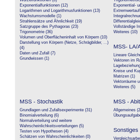
Wurzelfunktionen (0)
Trigonometrisc
Exponentialfunktionen (12)
Exponential- u
Logarithmen und Logarithmusfunktionen (13)
Extremwertauf
Wachstumsmodelle (1)
Integralrechnu
Strahlensätze und Ähnlichkeit (19)
Differentialgle
Satzgruppe des Pythagoras (23)
Vollständige In
Trigonometrie (36)
Weiteres (10)
Volumen und Oberflächeninhalt von Körpern (10)
Darstellung von Körpern (Netze, Schrägbilder, ...)
MSS- LA/A
(4)
Daten und Zufall (7)
Lineare Gleic
Grundwissen (1)
Vektoren im R
Lagebeziehung
Kreise und Kug
Matrizen (1)
Vektorräume un
Weiteres (5)
MSS - Stochastik
MSS - Abit
Grundlagen und Zufallsexperimente (31)
Allgemeines (2
Binomialverteilung (6)
Übungsaufgabe
Normalverteilung und weitere
Wahrscheinlichkeitsverteilungen (5)
Sonstiges
Testen von Hypothesen (4)
Schätzen von Wahrscheinlichkeiten (0)
Vergleichsarbe