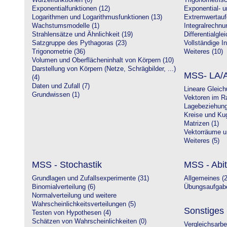
Wurzelfunktionen (0)
Trigonometrisc
Exponentialfunktionen (12)
Exponential- u
Logarithmen und Logarithmusfunktionen (13)
Extremwertauf
Wachstumsmodelle (1)
Integralrechnu
Strahlensätze und Ähnlichkeit (19)
Differentialgle
Satzgruppe des Pythagoras (23)
Vollständige In
Trigonometrie (36)
Weiteres (10)
Volumen und Oberflächeninhalt von Körpern (10)
Darstellung von Körpern (Netze, Schrägbilder, ...)
MSS- LA/A
(4)
Daten und Zufall (7)
Lineare Gleic
Grundwissen (1)
Vektoren im R
Lagebeziehung
Kreise und Kug
Matrizen (1)
Vektorräume un
Weiteres (5)
MSS - Stochastik
MSS - Abit
Grundlagen und Zufallsexperimente (31)
Allgemeines (2
Binomialverteilung (6)
Übungsaufgabe
Normalverteilung und weitere
Wahrscheinlichkeitsverteilungen (5)
Sonstiges
Testen von Hypothesen (4)
Schätzen von Wahrscheinlichkeiten (0)
Vergleichsarbe