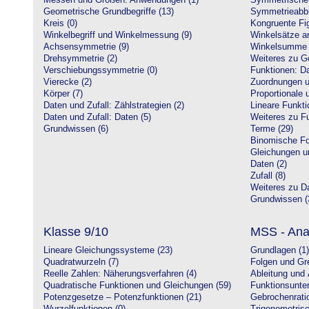
Messen und Größen: Anwendungen (1)
Symmetrische 
Geometrische Grundbegriffe (13)
Symmetrieabbi
Kreis (0)
Kongruente Fig
Winkelbegriff und Winkelmessung (9)
Winkelsätze a
Achsensymmetrie (9)
Winkelsumme i
Drehsymmetrie (2)
Weiteres zu G
Verschiebungssymmetrie (0)
Funktionen: Da
Vierecke (2)
Zuordnungen u
Körper (7)
Proportionale 
Daten und Zufall: Zählstrategien (2)
Lineare Funkti
Daten und Zufall: Daten (5)
Weiteres zu Fu
Grundwissen (6)
Terme (29)
Binomische Fo
Gleichungen u
Daten (2)
Zufall (8)
Weiteres zu Da
Grundwissen (
Klasse 9/10
MSS - Ana
Lineare Gleichungssysteme (23)
Grundlagen (1)
Quadratwurzeln (7)
Folgen und Gr
Reelle Zahlen: Näherungsverfahren (4)
Ableitung und 
Quadratische Funktionen und Gleichungen (59)
Funktionsunte
Potenzgesetze – Potenzfunktionen (21)
Gebrochenratio