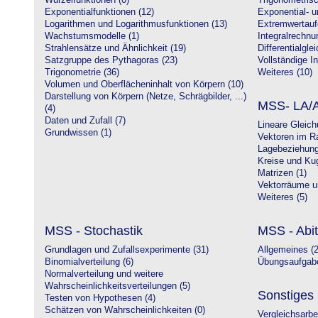
Wurzelfunktionen (0)
Trigonometrisc
Exponentialfunktionen (12)
Exponential- u
Logarithmen und Logarithmusfunktionen (13)
Extremwertauf
Wachstumsmodelle (1)
Integralrechnu
Strahlensätze und Ähnlichkeit (19)
Differentialgle
Satzgruppe des Pythagoras (23)
Vollständige In
Trigonometrie (36)
Weiteres (10)
Volumen und Oberflächeninhalt von Körpern (10)
Darstellung von Körpern (Netze, Schrägbilder, ...)
MSS- LA/A
(4)
Daten und Zufall (7)
Lineare Gleic
Grundwissen (1)
Vektoren im R
Lagebeziehung
Kreise und Kug
Matrizen (1)
Vektorräume un
Weiteres (5)
MSS - Stochastik
MSS - Abit
Grundlagen und Zufallsexperimente (31)
Allgemeines (2
Binomialverteilung (6)
Übungsaufgabe
Normalverteilung und weitere
Wahrscheinlichkeitsverteilungen (5)
Sonstiges
Testen von Hypothesen (4)
Schätzen von Wahrscheinlichkeiten (0)
Vergleichsarbe