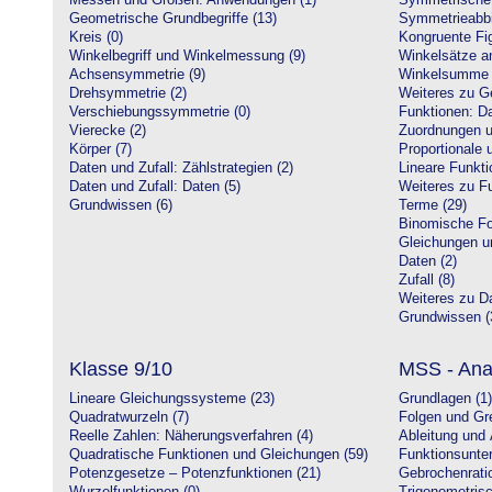
Messen und Größen: Anwendungen (1)
Symmetrische 
Geometrische Grundbegriffe (13)
Symmetrieabbi
Kreis (0)
Kongruente Fig
Winkelbegriff und Winkelmessung (9)
Winkelsätze a
Achsensymmetrie (9)
Winkelsumme i
Drehsymmetrie (2)
Weiteres zu G
Verschiebungssymmetrie (0)
Funktionen: Da
Vierecke (2)
Zuordnungen u
Körper (7)
Proportionale 
Daten und Zufall: Zählstrategien (2)
Lineare Funkti
Daten und Zufall: Daten (5)
Weiteres zu Fu
Grundwissen (6)
Terme (29)
Binomische Fo
Gleichungen u
Daten (2)
Zufall (8)
Weiteres zu Da
Grundwissen (
Klasse 9/10
MSS - Ana
Lineare Gleichungssysteme (23)
Grundlagen (1)
Quadratwurzeln (7)
Folgen und Gr
Reelle Zahlen: Näherungsverfahren (4)
Ableitung und 
Quadratische Funktionen und Gleichungen (59)
Funktionsunte
Potenzgesetze – Potenzfunktionen (21)
Gebrochenratio