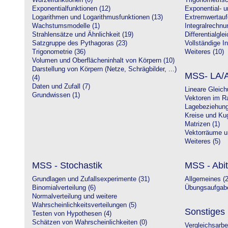
Wurzelfunktionen (0)
Trigonometrisc
Exponentialfunktionen (12)
Exponential- u
Logarithmen und Logarithmusfunktionen (13)
Extremwertauf
Wachstumsmodelle (1)
Integralrechnu
Strahlensätze und Ähnlichkeit (19)
Differentialgle
Satzgruppe des Pythagoras (23)
Vollständige In
Trigonometrie (36)
Weiteres (10)
Volumen und Oberflächeninhalt von Körpern (10)
Darstellung von Körpern (Netze, Schrägbilder, ...)
MSS- LA/A
(4)
Daten und Zufall (7)
Lineare Gleic
Grundwissen (1)
Vektoren im R
Lagebeziehung
Kreise und Kug
Matrizen (1)
Vektorräume un
Weiteres (5)
MSS - Stochastik
MSS - Abit
Grundlagen und Zufallsexperimente (31)
Allgemeines (2
Binomialverteilung (6)
Übungsaufgabe
Normalverteilung und weitere
Wahrscheinlichkeitsverteilungen (5)
Sonstiges
Testen von Hypothesen (4)
Schätzen von Wahrscheinlichkeiten (0)
Vergleichsarbe