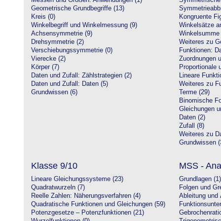
Messen und Größen: Anwendungen (1)
Symmetrische 
Geometrische Grundbegriffe (13)
Symmetrieabbi
Kreis (0)
Kongruente Fig
Winkelbegriff und Winkelmessung (9)
Winkelsätze a
Achsensymmetrie (9)
Winkelsumme i
Drehsymmetrie (2)
Weiteres zu G
Verschiebungssymmetrie (0)
Funktionen: Da
Vierecke (2)
Zuordnungen u
Körper (7)
Proportionale 
Daten und Zufall: Zählstrategien (2)
Lineare Funkti
Daten und Zufall: Daten (5)
Weiteres zu Fu
Grundwissen (6)
Terme (29)
Binomische Fo
Gleichungen u
Daten (2)
Zufall (8)
Weiteres zu Da
Grundwissen (
Klasse 9/10
MSS - Ana
Lineare Gleichungssysteme (23)
Grundlagen (1)
Quadratwurzeln (7)
Folgen und Gr
Reelle Zahlen: Näherungsverfahren (4)
Ableitung und 
Quadratische Funktionen und Gleichungen (59)
Funktionsunte
Potenzgesetze – Potenzfunktionen (21)
Gebrochenratio