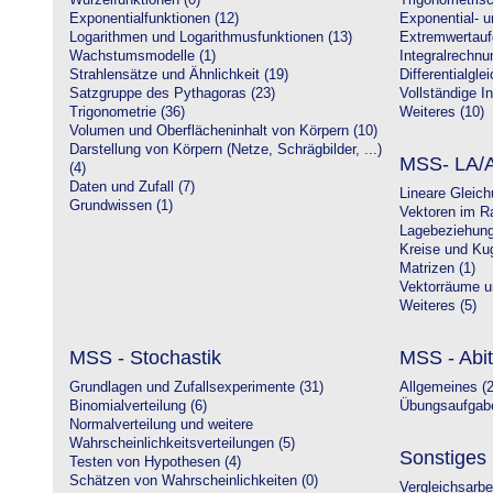
Wurzelfunktionen (0)
Trigonometrisc
Exponentialfunktionen (12)
Exponential- u
Logarithmen und Logarithmusfunktionen (13)
Extremwertauf
Wachstumsmodelle (1)
Integralrechnu
Strahlensätze und Ähnlichkeit (19)
Differentialgle
Satzgruppe des Pythagoras (23)
Vollständige In
Trigonometrie (36)
Weiteres (10)
Volumen und Oberflächeninhalt von Körpern (10)
Darstellung von Körpern (Netze, Schrägbilder, ...)
MSS- LA/A
(4)
Daten und Zufall (7)
Lineare Gleic
Grundwissen (1)
Vektoren im R
Lagebeziehung
Kreise und Kug
Matrizen (1)
Vektorräume un
Weiteres (5)
MSS - Stochastik
MSS - Abit
Grundlagen und Zufallsexperimente (31)
Allgemeines (2
Binomialverteilung (6)
Übungsaufgabe
Normalverteilung und weitere
Wahrscheinlichkeitsverteilungen (5)
Sonstiges
Testen von Hypothesen (4)
Schätzen von Wahrscheinlichkeiten (0)
Vergleichsarbe