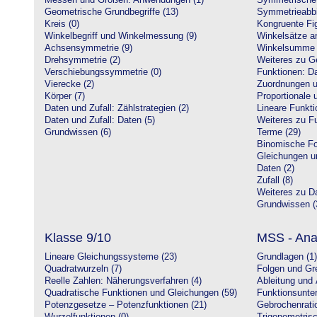
Messen und Größen: Anwendungen (1)
Symmetrische 
Geometrische Grundbegriffe (13)
Symmetrieabbi
Kreis (0)
Kongruente Fig
Winkelbegriff und Winkelmessung (9)
Winkelsätze a
Achsensymmetrie (9)
Winkelsumme i
Drehsymmetrie (2)
Weiteres zu G
Verschiebungssymmetrie (0)
Funktionen: Da
Vierecke (2)
Zuordnungen u
Körper (7)
Proportionale 
Daten und Zufall: Zählstrategien (2)
Lineare Funkti
Daten und Zufall: Daten (5)
Weiteres zu Fu
Grundwissen (6)
Terme (29)
Binomische Fo
Gleichungen u
Daten (2)
Zufall (8)
Weiteres zu Da
Grundwissen (
Klasse 9/10
MSS - Ana
Lineare Gleichungssysteme (23)
Grundlagen (1)
Quadratwurzeln (7)
Folgen und Gr
Reelle Zahlen: Näherungsverfahren (4)
Ableitung und 
Quadratische Funktionen und Gleichungen (59)
Funktionsunte
Potenzgesetze – Potenzfunktionen (21)
Gebrochenratio