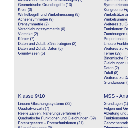
Messen und Größen: Anwendungen (1)
Symmetrische 
Geometrische Grundbegriffe (13)
Symmetrieabbi
Kreis (0)
Kongruente Fig
Winkelbegriff und Winkelmessung (9)
Winkelsätze a
Achsensymmetrie (9)
Winkelsumme i
Drehsymmetrie (2)
Weiteres zu G
Verschiebungssymmetrie (0)
Funktionen: Da
Vierecke (2)
Zuordnungen u
Körper (7)
Proportionale 
Daten und Zufall: Zählstrategien (2)
Lineare Funkti
Daten und Zufall: Daten (5)
Weiteres zu Fu
Grundwissen (6)
Terme (29)
Binomische Fo
Gleichungen u
Daten (2)
Zufall (8)
Weiteres zu Da
Grundwissen (
Klasse 9/10
MSS - Ana
Lineare Gleichungssysteme (23)
Grundlagen (1)
Quadratwurzeln (7)
Folgen und Gr
Reelle Zahlen: Näherungsverfahren (4)
Ableitung und 
Quadratische Funktionen und Gleichungen (59)
Funktionsunte
Potenzgesetze – Potenzfunktionen (21)
Gebrochenratio