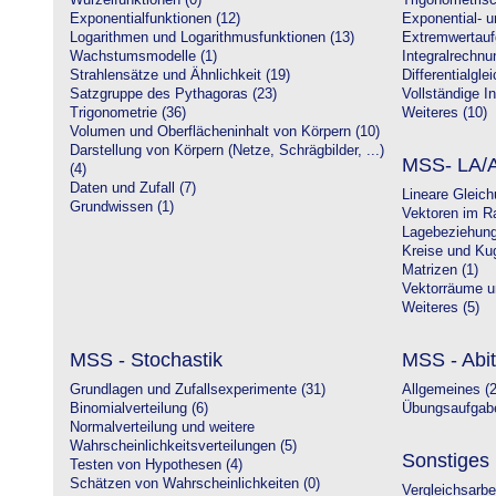
Wurzelfunktionen (0)
Trigonometrisc
Exponentialfunktionen (12)
Exponential- u
Logarithmen und Logarithmusfunktionen (13)
Extremwertauf
Wachstumsmodelle (1)
Integralrechnu
Strahlensätze und Ähnlichkeit (19)
Differentialgle
Satzgruppe des Pythagoras (23)
Vollständige In
Trigonometrie (36)
Weiteres (10)
Volumen und Oberflächeninhalt von Körpern (10)
Darstellung von Körpern (Netze, Schrägbilder, ...)
MSS- LA/A
(4)
Daten und Zufall (7)
Lineare Gleic
Grundwissen (1)
Vektoren im R
Lagebeziehung
Kreise und Kug
Matrizen (1)
Vektorräume un
Weiteres (5)
MSS - Stochastik
MSS - Abit
Grundlagen und Zufallsexperimente (31)
Allgemeines (2
Binomialverteilung (6)
Übungsaufgabe
Normalverteilung und weitere
Wahrscheinlichkeitsverteilungen (5)
Sonstiges
Testen von Hypothesen (4)
Schätzen von Wahrscheinlichkeiten (0)
Vergleichsarbe