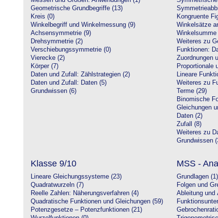
Messen und Größen: Anwendungen (1)
Symmetrische 
Geometrische Grundbegriffe (13)
Symmetrieabbi
Kreis (0)
Kongruente Fig
Winkelbegriff und Winkelmessung (9)
Winkelsätze a
Achsensymmetrie (9)
Winkelsumme i
Drehsymmetrie (2)
Weiteres zu G
Verschiebungssymmetrie (0)
Funktionen: Da
Vierecke (2)
Zuordnungen u
Körper (7)
Proportionale 
Daten und Zufall: Zählstrategien (2)
Lineare Funkti
Daten und Zufall: Daten (5)
Weiteres zu Fu
Grundwissen (6)
Terme (29)
Binomische Fo
Gleichungen u
Daten (2)
Zufall (8)
Weiteres zu Da
Grundwissen (
Klasse 9/10
MSS - Ana
Lineare Gleichungssysteme (23)
Grundlagen (1)
Quadratwurzeln (7)
Folgen und Gr
Reelle Zahlen: Näherungsverfahren (4)
Ableitung und 
Quadratische Funktionen und Gleichungen (59)
Funktionsunte
Potenzgesetze – Potenzfunktionen (21)
Gebrochenratio