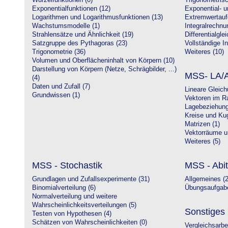
Wurzelfunktionen (0)
Trigonometrisc
Exponentialfunktionen (12)
Exponential- u
Logarithmen und Logarithmusfunktionen (13)
Extremwertauf
Wachstumsmodelle (1)
Integralrechnu
Strahlensätze und Ähnlichkeit (19)
Differentialgle
Satzgruppe des Pythagoras (23)
Vollständige In
Trigonometrie (36)
Weiteres (10)
Volumen und Oberflächeninhalt von Körpern (10)
Darstellung von Körpern (Netze, Schrägbilder, ...)
MSS- LA/A
(4)
Daten und Zufall (7)
Lineare Gleic
Grundwissen (1)
Vektoren im R
Lagebeziehung
Kreise und Kug
Matrizen (1)
Vektorräume un
Weiteres (5)
MSS - Stochastik
MSS - Abit
Grundlagen und Zufallsexperimente (31)
Allgemeines (2
Binomialverteilung (6)
Übungsaufgabe
Normalverteilung und weitere
Wahrscheinlichkeitsverteilungen (5)
Sonstiges
Testen von Hypothesen (4)
Schätzen von Wahrscheinlichkeiten (0)
Vergleichsarbe