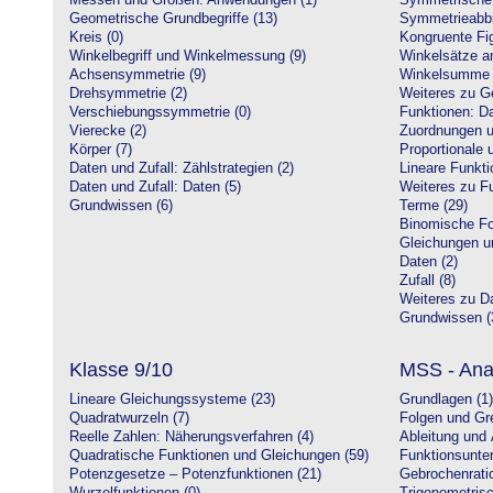
Messen und Größen: Anwendungen (1)
Symmetrische 
Geometrische Grundbegriffe (13)
Symmetrieabbi
Kreis (0)
Kongruente Fig
Winkelbegriff und Winkelmessung (9)
Winkelsätze a
Achsensymmetrie (9)
Winkelsumme i
Drehsymmetrie (2)
Weiteres zu G
Verschiebungssymmetrie (0)
Funktionen: Da
Vierecke (2)
Zuordnungen u
Körper (7)
Proportionale 
Daten und Zufall: Zählstrategien (2)
Lineare Funkti
Daten und Zufall: Daten (5)
Weiteres zu Fu
Grundwissen (6)
Terme (29)
Binomische Fo
Gleichungen u
Daten (2)
Zufall (8)
Weiteres zu Da
Grundwissen (
Klasse 9/10
MSS - Ana
Lineare Gleichungssysteme (23)
Grundlagen (1)
Quadratwurzeln (7)
Folgen und Gr
Reelle Zahlen: Näherungsverfahren (4)
Ableitung und 
Quadratische Funktionen und Gleichungen (59)
Funktionsunte
Potenzgesetze – Potenzfunktionen (21)
Gebrochenratio