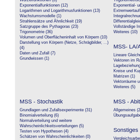
Wurzelfunktionen (0)
Trigonometrisc
Exponentialfunktionen (12)
Exponential- u
Logarithmen und Logarithmusfunktionen (13)
Extremwertauf
Wachstumsmodelle (1)
Integralrechnu
Strahlensätze und Ähnlichkeit (19)
Differentialgle
Satzgruppe des Pythagoras (23)
Vollständige In
Trigonometrie (36)
Weiteres (10)
Volumen und Oberflächeninhalt von Körpern (10)
Darstellung von Körpern (Netze, Schrägbilder, ...)
MSS- LA/A
(4)
Daten und Zufall (7)
Lineare Gleic
Grundwissen (1)
Vektoren im R
Lagebeziehung
Kreise und Kug
Matrizen (1)
Vektorräume un
Weiteres (5)
MSS - Stochastik
MSS - Abit
Grundlagen und Zufallsexperimente (31)
Allgemeines (2
Binomialverteilung (6)
Übungsaufgabe
Normalverteilung und weitere
Wahrscheinlichkeitsverteilungen (5)
Sonstiges
Testen von Hypothesen (4)
Schätzen von Wahrscheinlichkeiten (0)
Vergleichsarbe