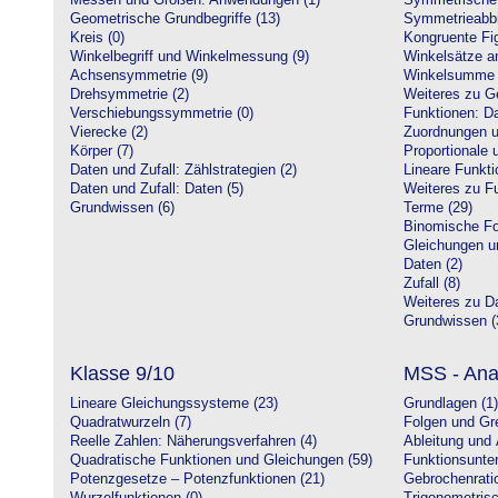
Messen und Größen: Anwendungen (1)
Symmetrische 
Geometrische Grundbegriffe (13)
Symmetrieabbi
Kreis (0)
Kongruente Fig
Winkelbegriff und Winkelmessung (9)
Winkelsätze a
Achsensymmetrie (9)
Winkelsumme i
Drehsymmetrie (2)
Weiteres zu G
Verschiebungssymmetrie (0)
Funktionen: Da
Vierecke (2)
Zuordnungen u
Körper (7)
Proportionale 
Daten und Zufall: Zählstrategien (2)
Lineare Funkti
Daten und Zufall: Daten (5)
Weiteres zu Fu
Grundwissen (6)
Terme (29)
Binomische Fo
Gleichungen u
Daten (2)
Zufall (8)
Weiteres zu Da
Grundwissen (
Klasse 9/10
MSS - Ana
Lineare Gleichungssysteme (23)
Grundlagen (1)
Quadratwurzeln (7)
Folgen und Gr
Reelle Zahlen: Näherungsverfahren (4)
Ableitung und 
Quadratische Funktionen und Gleichungen (59)
Funktionsunte
Potenzgesetze – Potenzfunktionen (21)
Gebrochenratio